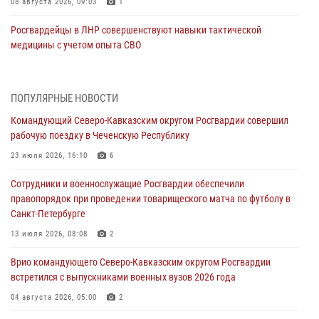
08 августа 2026, 09:03
1
Росгвардейцы в ЛНР совершенствуют навыки тактической
медицины с учетом опыта СВО
08 августа 2026, 09:00
2
Военнослужащие Софринской бригады Росгвардии встретились с
ПОПУЛЯРНЫЕ НОВОСТИ
участником патриотического проекта «Дорогой Ломоносова —
Командующий Северо-Кавказским округом Росгвардии совершил
дорогой к Победе в СВО» (видео)
рабочую поездку в Чеченскую Республику
08 августа 2026, 07:00
2
1
23 июля 2026, 16:10
6
В Кабардино-Балкарии сотрудники Росгвардии провели турнир по
Сотрудники и военнослужащие Росгвардии обеспечили
настольному теннису ко Дню физкультурника
правопорядок при проведении товарищеского матча по футболу в
08 августа 2026, 07:00
Санкт-Петербурге
Росгвардейцы обеспечили безопасность «Поезда Победы» в
13 июля 2026, 08:08
2
Кузбассе
Врио командующего Северо-Кавказским округом Росгвардии
08 августа 2026, 07:00
встретился с выпускниками военных вузов 2026 года
ОМОН «Ойрат» Управления Росгвардии по Республике Калмыкия
04 августа 2026, 05:00
2
исполнилось 20 лет