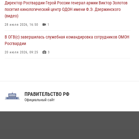
Директор Росгвардии Герой России генерал армии Виктор Золотов
08 августа 2026, 07:00
посетил кинологический центр ОДОН имени Ф.Э. Дзержинского
(видео)
28 июля 2026, 16:50
1
В ОГВ(с) завершилась служебная командировка сотрудников ОМОН
Росгвардии
20 июля 2026, 09:25
3
Директор Росгвардии Герой России генерал армии Виктор Золотов
поздравил специалистов подразделений тыла с профессиональным
праздником
31 июля 2026, 21:01
ПРАВИТЕЛЬСТВО РФ
Праздник «Один день с Росгвардией» к 105-летию Центрального
Официальный сайт
округа прошел на Поклонной горе
18 июля 2026, 13:43
15
1
При силовой поддержке СОБР Росгвардии в Иркутской области
повели рейды по соблюдению миграционного законодательства