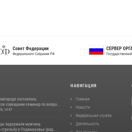
ет Федерации
СЕРВЕР ОРГАНОВ
рального Собрания РФ
Государственной власти РФ
И
НАВИГАЦИЯ
овгороде состоялось
Главная
ое совещание-семинар по вопро...
Новости
26, 14:47
Федеральная служба
Деятельность
цы задержали мужчину,
стрельбу в Подмосковье (вид...