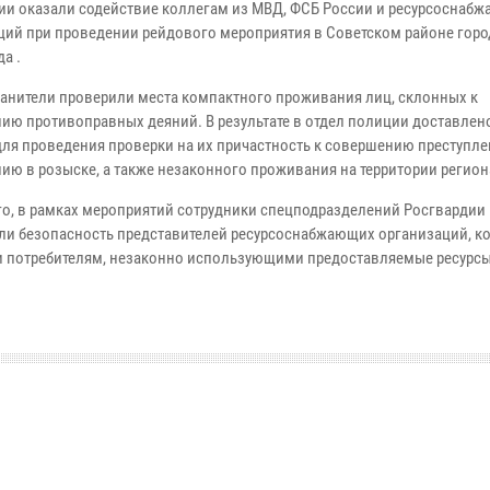
ии оказали содействие коллегам из МВД, ФСБ России и ресурсоснаб
ций при проведении рейдового мероприятия в Советском районе горо
а .
анители проверили места компактного проживания лиц, склонных к
ию противоправных деяний. В результате в отдел полиции доставлен
для проведения проверки на их причастность к совершению преступле
ию в розыске, а также незаконного проживания на территории регион
го, в рамках мероприятий сотрудники спецподразделений Росгвардии
ли безопасность представителей ресурсоснабжающих организаций, к
и потребителям, незаконно использующими предоставляемые ресурсы