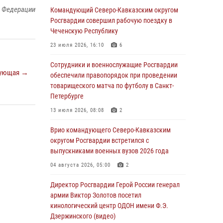
й Федерации
Росгвардейцы провели выставку вооружения
Командующий Северо-Кавказским округом
для участников сбора «Гвардеец» в Пензе
Росгвардии совершил рабочую поездку в
(видео)
Чеченскую Республику
06 августа 2026, 12:00
2
1
23 июля 2026, 16:10
6
В Курске росгвардейцы приняли участие в
Сотрудники и военнослужащие Росгвардии
ующая →
митинге, посвященном второй годовщине
обеспечили правопорядок при проведении
вторжения ВСУ на территорию области
товарищеского матча по футболу в Санкт-
Петербурге
06 августа 2026, 11:56
4
13 июля 2026, 08:08
2
В Санкт-Петербурге наряд Росгвардии
задержал правонарушителя, угрожавшего
Врио командующего Северо-Кавказским
подростку травматическим пистолетом
округом Росгвардии встретился с
выпускниками военных вузов 2026 года
06 августа 2026, 11:33
1
04 августа 2026, 05:00
2
В Зауралье при содействии СОБР Росгвардии
ликвидирована крупная нарколаборатория
Директор Росгвардии Герой России генерал
армии Виктор Золотов посетил
06 августа 2026, 11:27
кинологический центр ОДОН имени Ф.Э.
Дзержинского (видео)
В Москве росгвардейцы задержали троих