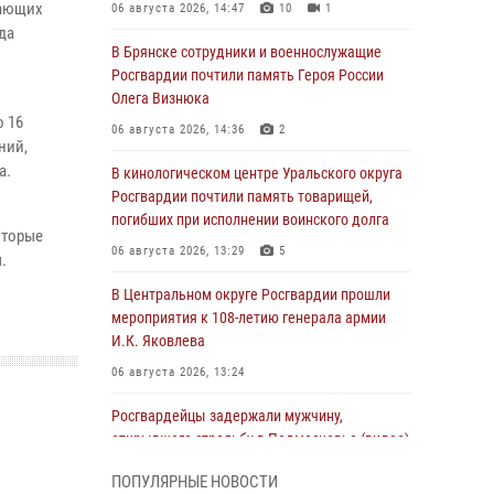
жающих
06 августа 2026, 14:47
10
1
да
В Брянске сотрудники и военнослужащие
Росгвардии почтили память Героя России
Олега Визнюка
о 16
06 августа 2026, 14:36
2
ний,
а.
В кинологическом центре Уральского округа
Росгвардии почтили память товарищей,
погибших при исполнении воинского долга
оторые
06 августа 2026, 13:29
5
.
В Центральном округе Росгвардии прошли
мероприятия к 108‑летию генерала армии
И.К. Яковлева
06 августа 2026, 13:24
Росгвардейцы задержали мужчину,
открывшего стрельбу в Подмосковье (видео)
06 августа 2026, 12:35
1
ПОПУЛЯРНЫЕ НОВОСТИ