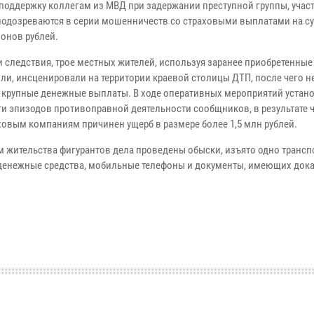
поддержку коллегам из МВД при задержании преступной группы, учас
подозреваются в серии мошенничеств со страховыми выплатами на с
ионов рублей.
и следствия, трое местных жителей, используя заранее приобретенные
ли, инсценировали на территории краевой столицы ДТП, после чего 
 крупные денежные выплаты. В ходе оперативных мероприятий устан
ти эпизодов противоправной деятельности сообщников, в результате 
ховым компаниям причинен ущерб в размере более 1,5 млн рублей.
м жительства фигурантов дела проведены обыски, изъято одно трансп
 денежные средства, мобильные телефоны и документы, имеющих док