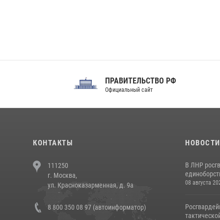
ПРАВИТЕЛЬСТВО РФ
Сов
Официальный сайт
Феде
КОНТАКТЫ
НОВОСТ
В ЛНР росг
111250
единоборст
г. Москва,
08 августа 20
ул. Красноказарменная, д. 9а
Росгвардей
8 800 350 08 97 (автоинформатор)
тактической