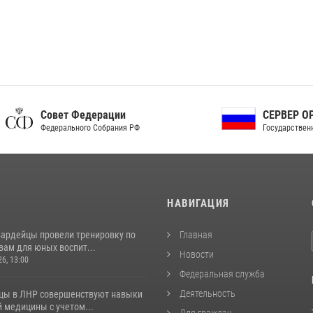
ет Федерации
СЕРВЕР ОРГАНОВ
рального Собрания РФ
Государственной власти РФ
И
НАВИГАЦИЯ
вардейцы провели тренировку по
Главная
вам для юных воспит...
Новости
26, 13:00
Федеральная служба
Деятельность
цы в ЛНР совершенствуют навыки
 медицины с учетом...