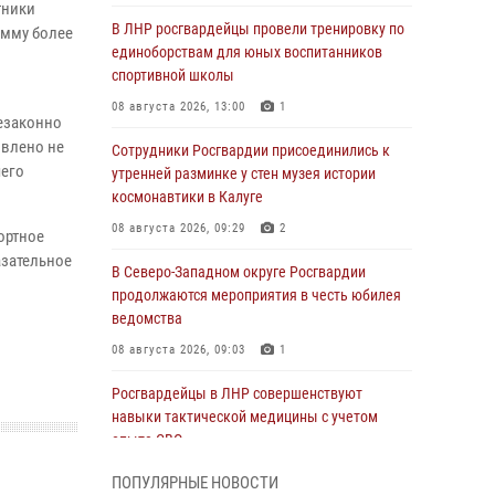
тники
В ЛНР росгвардейцы провели тренировку по
умму более
единоборствам для юных воспитанников
спортивной школы
08 августа 2026, 13:00
1
незаконно
овлено не
Сотрудники Росгвардии присоединились к
чего
утренней разминке у стен музея истории
космонавтики в Калуге
08 августа 2026, 09:29
2
ортное
азательное
В Северо-Западном округе Росгвардии
продолжаются мероприятия в честь юбилея
ведомства
08 августа 2026, 09:03
1
Росгвардейцы в ЛНР совершенствуют
навыки тактической медицины с учетом
опыта СВО
08 августа 2026, 09:00
2
ПОПУЛЯРНЫЕ НОВОСТИ