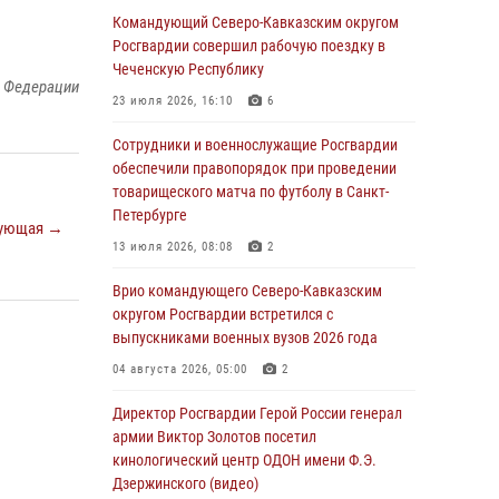
Военнослужащие Софринской бригады
Командующий Северо-Кавказским округом
Росгвардии встретились с участником
Росгвардии совершил рабочую поездку в
патриотического проекта «Дорогой
Чеченскую Республику
й Федерации
Ломоносова — дорогой к Победе в СВО»
23 июля 2026, 16:10
6
(видео)
Сотрудники и военнослужащие Росгвардии
08 августа 2026, 07:00
2
1
обеспечили правопорядок при проведении
Росгвардейцы обеспечили безопасность
товарищеского матча по футболу в Санкт-
«Поезда Победы» в Кузбассе
Петербурге
ующая →
08 августа 2026, 07:00
13 июля 2026, 08:08
2
ОМОН «Ойрат» Управления Росгвардии по
Врио командующего Северо-Кавказским
Республике Калмыкия исполнилось 20 лет
округом Росгвардии встретился с
выпускниками военных вузов 2026 года
08 августа 2026, 07:00
04 августа 2026, 05:00
2
В Кабардино-Балкарии сотрудники
Росгвардии провели турнир по настольному
Директор Росгвардии Герой России генерал
теннису ко Дню физкультурника
армии Виктор Золотов посетил
кинологический центр ОДОН имени Ф.Э.
08 августа 2026, 07:00
Дзержинского (видео)