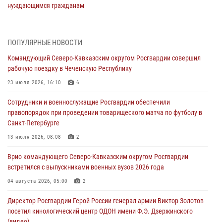
нуждающимся гражданам
09 августа 2026, 09:00
В Центральных регионах России продолжается ведомственная
ПОПУЛЯРНЫЕ НОВОСТИ
акция «Каникулы с Росгвардией»
Командующий Северо-Кавказским округом Росгвардии совершил
09 августа 2026, 08:00
8
рабочую поездку в Чеченскую Республику
В Чеченской Республике пожарные расчеты Росгвардии и МЧС
23 июля 2026, 16:10
6
отработали межведомственное взаимодействие
Сотрудники и военнослужащие Росгвардии обеспечили
09 августа 2026, 08:00
2
правопорядок при проведении товарищеского матча по футболу в
Санкт-Петербурге
В Кузбассе росгвардейцы помогли вернуть горожанке пропавшую
мать
13 июля 2026, 08:08
2
09 августа 2026, 07:00
Врио командующего Северо-Кавказским округом Росгвардии
встретился с выпускниками военных вузов 2026 года
Лучшие футбольные команды Южного округа Росгвардии
определили на Кубани
04 августа 2026, 05:00
2
09 августа 2026, 07:00
Директор Росгвардии Герой России генерал армии Виктор Золотов
посетил кинологический центр ОДОН имени Ф.Э. Дзержинского
(видео)