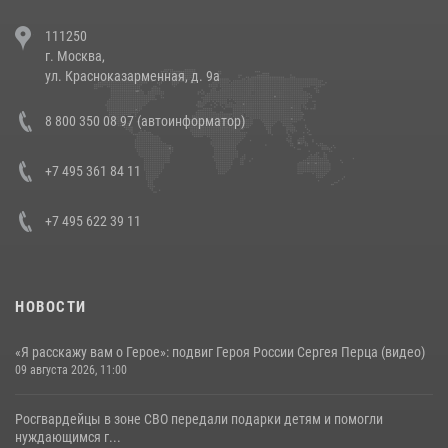
В Челябинске росгвардейцы задержали злоумышленников,
111250
напавших на бригаду скорой помощи (видео)
г. Москва,
14 июля 2026, 12:20
1
ул. Красноказарменная, д. 9а
Состоялась рабочая встреча директора Росгвардии Героя России
8 800 350 08 97 (автоинформатор)
генерала армии Виктора Золотова с заместителем полномочного
представителя Президента Российской Федерации в Северо-
Кавказском федеральном округе Виталием Кузнецовым
+7 495 361 84 11
30 июля 2026, 15:35
4
+7 495 622 39 11
НОВОСТИ
«Я расскажу вам о Герое»: подвиг Героя России Сергея Перца (видео)
09 августа 2026, 11:00
Росгвардейцы в зоне СВО передали подарки детям и помогли
нуждающимся г...