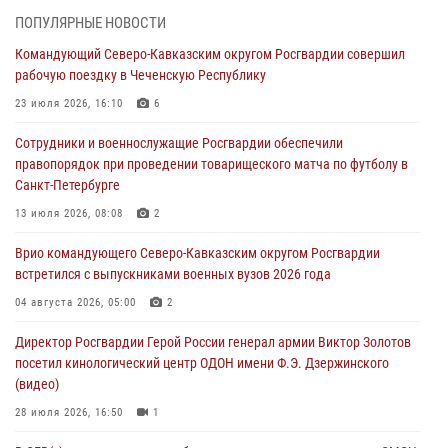
Рэпер ST посетил раненых росгвардейцев в Главном военном
ПОПУЛЯРНЫЕ НОВОСТИ
клиническом госпитале ведомства
Командующий Северо-Кавказским округом Росгвардии совершил
07 августа 2026, 11:18
2
рабочую поездку в Чеченскую Республику
Патриотическая акция «Каникулы с Росгвардией» прошла в
23 июля 2026, 16:10
6
Воронеже
Сотрудники и военнослужащие Росгвардии обеспечили
07 августа 2026, 11:00
2
правопорядок при проведении товарищеского матча по футболу в
Санкт-Петербурге
В Ставрополе офицеры Росгвардии стали участниками пресс-
конференции по вопросам в сфере оборота оружия
13 июля 2026, 08:08
2
07 августа 2026, 11:00
Врио командующего Северо-Кавказским округом Росгвардии
встретился с выпускниками военных вузов 2026 года
Мурал памяти военнослужащего Росгвардии открыли в Астрахани
04 августа 2026, 05:00
2
07 августа 2026, 10:13
5
Директор Росгвардии Герой России генерал армии Виктор Золотов
посетил кинологический центр ОДОН имени Ф.Э. Дзержинского
(видео)
28 июля 2026, 16:50
1