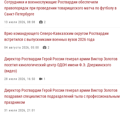
Сотрудники и военнослужащие Росгвардии обеспечили
09 августа 2026, 08:00
8
правопорядок при проведении товарищеского матча по футболу в
Санкт-Петербурге
Лучшие футбольные команды Южного округа Росгвардии
определили на Кубани
13 июля 2026, 08:08
2
09 августа 2026, 07:00
Врио командующего Северо-Кавказским округом Росгвардии
встретился с выпускниками военных вузов 2026 года
В Кузбассе росгвардейцы помогли вернуть горожанке пропавшую
мать
04 августа 2026, 05:00
2
09 августа 2026, 07:00
Директор Росгвардии Герой России генерал армии Виктор Золотов
посетил кинологический центр ОДОН имени Ф.Э. Дзержинского
(видео)
28 июля 2026, 16:50
1
Директор Росгвардии Герой России генерал армии Виктор Золотов
поздравил специалистов подразделений тыла с профессиональным
праздником
31 июля 2026, 21:01
В ОГВ(с) завершилась служебная командировка сотрудников ОМОН
Росгвардии