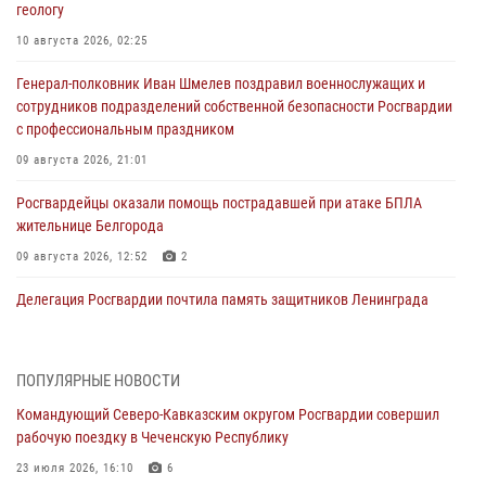
геологу
10 августа 2026, 02:25
Генерал-полковник Иван Шмелев поздравил военнослужащих и
сотрудников подразделений собственной безопасности Росгвардии
с профессиональным праздником
09 августа 2026, 21:01
Росгвардейцы оказали помощь пострадавшей при атаке БПЛА
жительнице Белгорода
09 августа 2026, 12:52
2
Делегация Росгвардии почтила память защитников Ленинграда
09 августа 2026, 11:12
6
«Я расскажу вам о Герое»: подвиг Героя России Сергея Перца
ПОПУЛЯРНЫЕ НОВОСТИ
(видео)
Командующий Северо-Кавказским округом Росгвардии совершил
09 августа 2026, 11:00
1
рабочую поездку в Чеченскую Республику
Росгвардейцы в зоне СВО передали подарки детям и помогли
23 июля 2026, 16:10
6