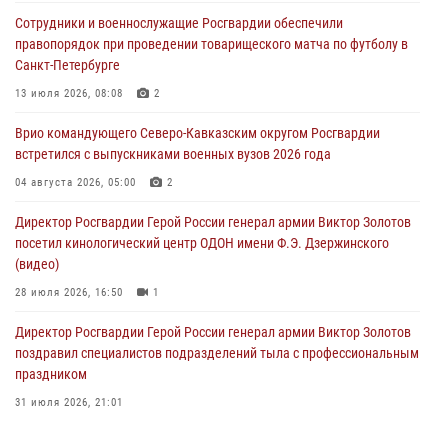
нуждающимся гражданам
Сотрудники и военнослужащие Росгвардии обеспечили
09 августа 2026, 09:00
правопорядок при проведении товарищеского матча по футболу в
Санкт-Петербурге
В Чеченской Республике пожарные расчеты Росгвардии и МЧС
отработали межведомственное взаимодействие
13 июля 2026, 08:08
2
09 августа 2026, 08:00
2
Врио командующего Северо-Кавказским округом Росгвардии
встретился с выпускниками военных вузов 2026 года
В Центральных регионах России продолжается ведомственная
акция «Каникулы с Росгвардией»
04 августа 2026, 05:00
2
09 августа 2026, 08:00
8
Директор Росгвардии Герой России генерал армии Виктор Золотов
посетил кинологический центр ОДОН имени Ф.Э. Дзержинского
(видео)
28 июля 2026, 16:50
1
Директор Росгвардии Герой России генерал армии Виктор Золотов
поздравил специалистов подразделений тыла с профессиональным
праздником
31 июля 2026, 21:01
В ОГВ(с) завершилась служебная командировка сотрудников ОМОН