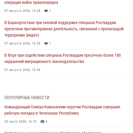
операция войск правопорядка
07 августа 2026, 15:28
1
В Башкортостане при силовой поддержке спецназа Росгвардии
пресечена противоправная деятельность, связанная с пропагандой
терроризма (видео)
07 августа 2026, 13:30
1
В Югре при содействии спецназа Росгвардии пресечено более 180
нарушений миграционного законодательства
07 августа 2026, 12:54
Тонувшего ребенка спас росгвардеец в Краснодарском крае
07 августа 2026, 12:37
ПОПУЛЯРНЫЕ НОВОСТИ
Юные гости из летних лагерей посетили кинологический центр
Командующий Северо-Кавказским округом Росгвардии совершил
Росгвардии (видео)
рабочую поездку в Чеченскую Республику
07 августа 2026, 12:20
3
1
23 июля 2026, 16:10
6
Представители ФСБ России по Уральскому округу Росгвардии и