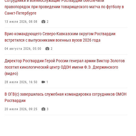
Сотрудники и военнослужащие Росгвардии обеспечили
ветераны военной контрразведки почтили память Николая
правопорядок при проведении товарищеского матча по футболу в
Кузнецова
Санкт-Петербурге
07 августа 2026, 12:00
4
13 июля 2026, 08:08
2
Ветеран войск правопорядка генерал-майор Иван Пияшев – герой
Врио командующего Северо-Кавказским округом Росгвардии
выпуска «Легенды армии с Александром Маршалом»
встретился с выпускниками военных вузов 2026 года
07 августа 2026, 12:00
04 августа 2026, 05:00
2
Росгвардейцы пресекли попытку руферов подняться на крышу
Директор Росгвардии Герой России генерал армии Виктор Золотов
Смольного собора в Санкт-Петербурге (видео)
посетил кинологический центр ОДОН имени Ф.Э. Дзержинского
07 августа 2026, 11:34
3
1
(видео)
28 июля 2026, 16:50
1
В ОГВ(с) завершилась служебная командировка сотрудников ОМОН
Росгвардии
20 июля 2026, 09:25
3
Директор Росгвардии Герой России генерал армии Виктор Золотов
поздравил специалистов подразделений тыла с профессиональным
праздником