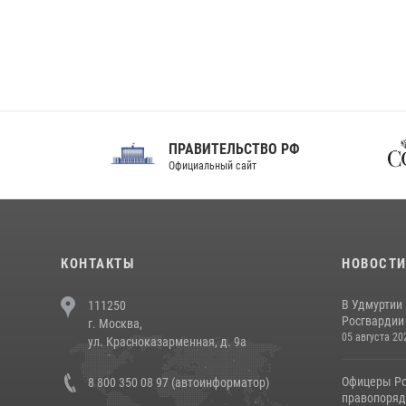
ПРАВИТЕЛЬСТВО РФ
Сов
Официальный сайт
Феде
КОНТАКТЫ
НОВОСТ
В Удмуртии
111250
Росгвардии
г. Москва,
05 августа 20
ул. Красноказарменная, д. 9а
Офицеры Ро
8 800 350 08 97 (автоинформатор)
правопорядк