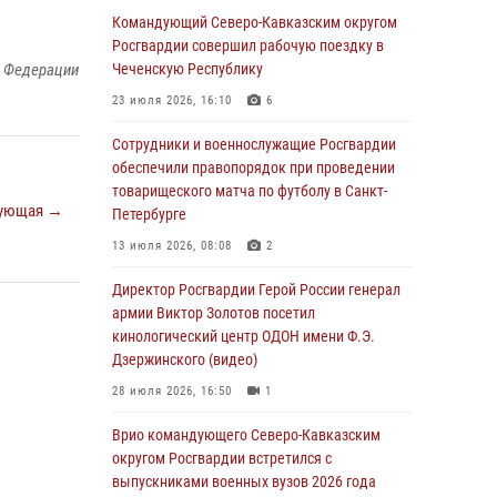
Командующий Северо-Кавказским округом
В столице росгвардейцы задержали мужчину,
Росгвардии совершил рабочую поездку в
устроившего дебош в букмекерской конторе
й Федерации
Чеченскую Республику
(видео)
23 июля 2026, 16:10
6
05 августа 2026, 13:25
1
Сотрудники и военнослужащие Росгвардии
В Удмуртии при силовой поддержке спецназа
обеспечили правопорядок при проведении
Росгвардии задержаны подозреваемые в
товарищеского матча по футболу в Санкт-
ующая →
мошенничестве под видом оказания
Петербурге
оздоровительных услуг (видео)
13 июля 2026, 08:08
2
05 августа 2026, 13:20
1
1
Директор Росгвардии Герой России генерал
В Москве дети сотрудников и
армии Виктор Золотов посетил
военнослужащих Росгвардии посетили
кинологический центр ОДОН имени Ф.Э.
мастер-класс по художественной гимнастике
Дзержинского (видео)
05 августа 2026, 13:00
3
28 июля 2026, 16:50
1
Офицеры Росгвардии и ветераны войск
Врио командующего Северо-Кавказским
правопорядка почтили память генерала
округом Росгвардии встретился с
армии Ивана Кирилловича Яковлева
выпускниками военных вузов 2026 года