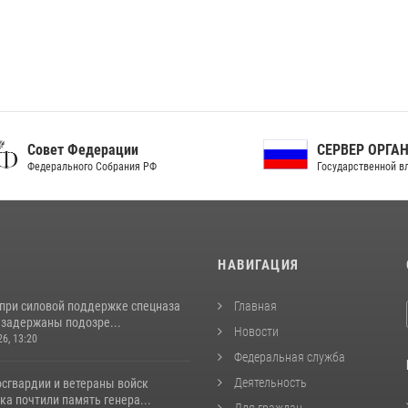
ет Федерации
СЕРВЕР ОРГАНОВ
рального Собрания РФ
Государственной власти РФ
И
НАВИГАЦИЯ
 при силовой поддержке спецназа
Главная
 задержаны подозре...
Новости
26, 13:20
Федеральная служба
Деятельность
сгвардии и ветераны войск
а почтили память генера...