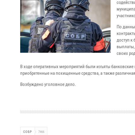
содейств
муниципа
участник
По данны
контракт
доступ к
выплаты,
своих ро
В ходе оперативных мероприятий были изъяты банковские 
приобретенные на похищенные средства, а также различна
Возбуждено уголовное дело.
СОБР
7466