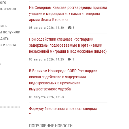
кого
На Северном Кавказе росгвардейцы приняли
их счетов
участие в мероприятиях памяти генерала
армии Ивана Яковлева
чить
05 августа 2026, 14:30
3
ём получили
одить
При содействии спецназа Росгвардии
 и счета
задержаны подозреваемые в организации
незаконной миграции в Подмосковье (видео)
05 августа 2026, 14:25
1
о
В Великом Новгороде СОБР Росгвардии
оказал содействие в задержании
подозреваемых в причинении
имущественного ущерба
05 августа 2026, 13:53
Формулу безопасности показал спецназ
Росгвардии юным динамовцам
Свердловской области
ПОПУЛЯРНЫЕ НОВОСТИ
05 августа 2026, 13:50
4