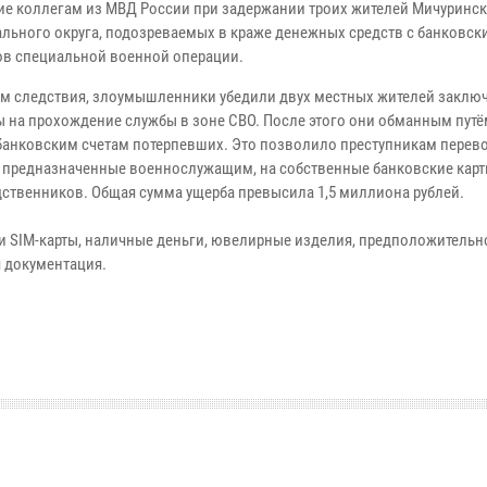
ие коллегам из МВД России при задержании троих жителей Мичуринс
льного округа, подозреваемых в краже денежных средств с банковск
ов специальной военной операции.
м следствия, злоумышленники убедили двух местных жителей заклю
ы на прохождение службы в зоне СВО. После этого они обманным пут
 банковским счетам потерпевших. Это позволило преступникам перев
 предназначенные военнослужащим, на собственные банковские карты
дственников. Общая сумма ущерба превысила 1,5 миллиона рублей.
и SIM-карты, наличные деньги, ювелирные изделия, предположительн
я документация.