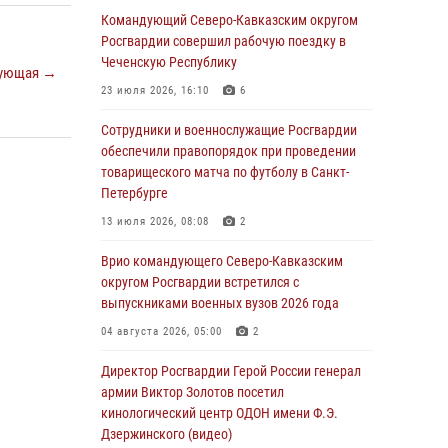
ОМОН «Ойрат» Управления Росгвардии по
Командующий Северо-Кавказским округом
Республике Калмыкия исполнилось 20 лет
Росгвардии совершил рабочую поездку в
Чеченскую Республику
08 августа 2026, 07:00
ующая →
23 июля 2026, 16:10
6
В Кабардино-Балкарии сотрудники
Росгвардии провели турнир по настольному
Сотрудники и военнослужащие Росгвардии
теннису ко Дню физкультурника
обеспечили правопорядок при проведении
товарищеского матча по футболу в Санкт-
08 августа 2026, 07:00
Петербурге
Военнослужащие Софринской бригады
13 июля 2026, 08:08
2
Росгвардии встретились с участником
патриотического проекта «Дорогой
Врио командующего Северо-Кавказским
Ломоносова — дорогой к Победе в СВО»
округом Росгвардии встретился с
(видео)
выпускниками военных вузов 2026 года
08 августа 2026, 07:00
2
1
04 августа 2026, 05:00
2
Росгвардейцы обеспечили безопасность
Директор Росгвардии Герой России генерал
«Поезда Победы» в Кузбассе
армии Виктор Золотов посетил
кинологический центр ОДОН имени Ф.Э.
08 августа 2026, 07:00
Дзержинского (видео)