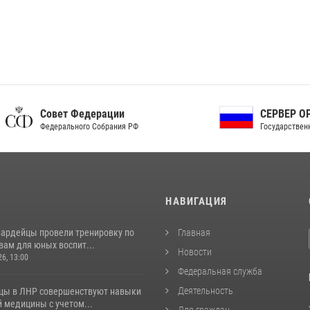
ет Федерации
СЕРВЕР ОРГАНОВ
рального Собрания РФ
Государственной власти РФ
И
НАВИГАЦИЯ
вардейцы провели тренировку по
Главная
вам для юных воспит...
Новости
26, 13:00
Федеральная служба
Деятельность
цы в ЛНР совершенствуют навыки
 медицины с учетом...