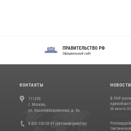
ПРАВИТЕЛЬСТВО РФ
Сов
Официальный сайт
Феде
КОНТАКТЫ
НОВОСТ
В ЛНР росг
111250
единоборст
г. Москва,
08 августа 20
ул. Красноказарменная, д. 9а
Росгвардей
8 800 350 08 97 (автоинформатор)
тактической