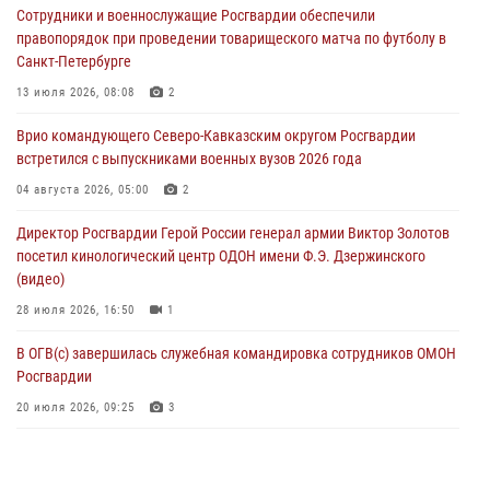
Сотрудники и военнослужащие Росгвардии обеспечили
угрожавшего подростку травматическим пистолетом
правопорядок при проведении товарищеского матча по футболу в
06 августа 2026, 11:33
1
Санкт-Петербурге
В Зауралье при содействии СОБР Росгвардии ликвидирована
13 июля 2026, 08:08
2
крупная нарколаборатория
Врио командующего Северо-Кавказским округом Росгвардии
06 августа 2026, 11:27
встретился с выпускниками военных вузов 2026 года
В Москве росгвардейцы задержали троих мужчин, устроивших
04 августа 2026, 05:00
2
пьяный дебош в баре (видео)
Директор Росгвардии Герой России генерал армии Виктор Золотов
06 августа 2026, 11:20
1
посетил кинологический центр ОДОН имени Ф.Э. Дзержинского
(видео)
28 июля 2026, 16:50
1
В ОГВ(с) завершилась служебная командировка сотрудников ОМОН
Росгвардии
20 июля 2026, 09:25
3
Директор Росгвардии Герой России генерал армии Виктор Золотов
поздравил специалистов подразделений тыла с профессиональным