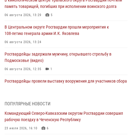
память товарищей, погибших при исполнении воинского долга
06 августа 2026, 13:29
5
В Центральном округе Росгвардии прошли мероприятия к
108‑летию генерала армии И.К. Яковлева
06 августа 2026, 13:24
Росгвардейцы задержали мужчину, открывшего стрельбу в
Подмосковье (видео)
06 августа 2026, 12:35
1
Росгвардейцы провели выставку вооружения для участников сбора
«Гвардеец» в Пензе (видео)
06 августа 2026, 12:00
2
1
ПОПУЛЯРНЫЕ НОВОСТИ
В Курске росгвардейцы приняли участие в митинге, посвященном
Командующий Северо-Кавказским округом Росгвардии совершил
второй годовщине вторжения ВСУ на территорию области
рабочую поездку в Чеченскую Республику
06 августа 2026, 11:56
4
23 июля 2026, 16:10
6
В Санкт-Петербурге наряд Росгвардии задержал правонарушителя,