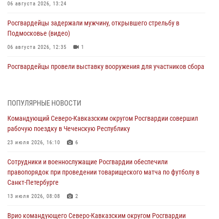
06 августа 2026, 13:24
Росгвардейцы задержали мужчину, открывшего стрельбу в
Подмосковье (видео)
06 августа 2026, 12:35
1
Росгвардейцы провели выставку вооружения для участников сбора
«Гвардеец» в Пензе (видео)
06 августа 2026, 12:00
2
1
ПОПУЛЯРНЫЕ НОВОСТИ
В Курске росгвардейцы приняли участие в митинге, посвященном
Командующий Северо-Кавказским округом Росгвардии совершил
второй годовщине вторжения ВСУ на территорию области
рабочую поездку в Чеченскую Республику
06 августа 2026, 11:56
4
23 июля 2026, 16:10
6
В Санкт-Петербурге наряд Росгвардии задержал правонарушителя,
Сотрудники и военнослужащие Росгвардии обеспечили
угрожавшего подростку травматическим пистолетом
правопорядок при проведении товарищеского матча по футболу в
06 августа 2026, 11:33
1
Санкт-Петербурге
В Зауралье при содействии СОБР Росгвардии ликвидирована
13 июля 2026, 08:08
2
крупная нарколаборатория
Врио командующего Северо-Кавказским округом Росгвардии