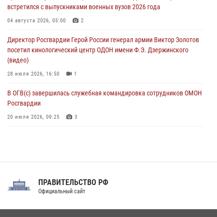
06 августа 2026, 11:27
встретился с выпускниками военных вузов 2026 года
В Москве росгвардейцы задержали троих мужчин, устроивших
04 августа 2026, 05:00
2
пьяный дебош в баре (видео)
Директор Росгвардии Герой России генерал армии Виктор Золотов
06 августа 2026, 11:20
1
посетил кинологический центр ОДОН имени Ф.Э. Дзержинского
(видео)
28 июля 2026, 16:50
1
В ОГВ(с) завершилась служебная командировка сотрудников ОМОН
Росгвардии
20 июля 2026, 09:25
3
Директор Росгвардии Герой России генерал армии Виктор Золотов
поздравил специалистов подразделений тыла с профессиональным
праздником
31 июля 2026, 21:01
ПРАВИТЕЛЬСТВО РФ
Праздник «Один день с Росгвардией» к 105-летию Центрального
Официальный сайт
округа прошел на Поклонной горе
18 июля 2026, 13:43
15
1