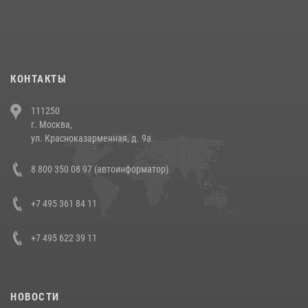
При силовой поддержке СОБР Росгвардии в Иркутской области
повели рейды по соблюдению миграционного законодательства
(видео)
30 июля 2026, 08:00
1
КОНТАКТЫ
В Челябинске росгвардейцы задержали злоумышленников,
111250
напавших на бригаду скорой помощи (видео)
г. Москва,
14 июля 2026, 12:20
1
ул. Красноказарменная, д. 9а
В Росгвардии прошла военно-научная конференция по обобщению
8 800 350 08 97 (автоинформатор)
боевого опыта
08 июля 2026, 07:01
+7 495 361 84 11
+7 495 622 39 11
НОВОСТИ