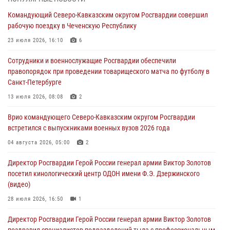
отработали межведомственное взаимодействие
Командующий Северо-Кавказским округом Росгвардии совершил
09 августа 2026, 08:00
2
рабочую поездку в Чеченскую Республику
В Центральных регионах России продолжается ведомственная
23 июля 2026, 16:10
6
акция «Каникулы с Росгвардией»
Сотрудники и военнослужащие Росгвардии обеспечили
09 августа 2026, 08:00
8
правопорядок при проведении товарищеского матча по футболу в
Санкт-Петербурге
Лучшие футбольные команды Южного округа Росгвардии
определили на Кубани
13 июля 2026, 08:08
2
09 августа 2026, 07:00
Врио командующего Северо-Кавказским округом Росгвардии
встретился с выпускниками военных вузов 2026 года
В Кузбассе росгвардейцы помогли вернуть горожанке пропавшую
мать
04 августа 2026, 05:00
2
09 августа 2026, 07:00
Директор Росгвардии Герой России генерал армии Виктор Золотов
посетил кинологический центр ОДОН имени Ф.Э. Дзержинского
(видео)
28 июля 2026, 16:50
1
Директор Росгвардии Герой России генерал армии Виктор Золотов
поздравил специалистов подразделений тыла с профессиональным