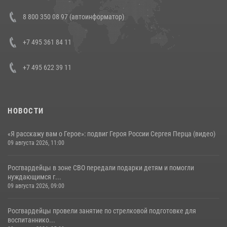
Состоялась рабочая встреча директора Росгвардии Героя России
8 800 350 08 97 (автоинформатор)
генерала армии Виктора Золотова с заместителем полномочного
представителя Президента Российской Федерации в Северо-
Кавказском федеральном округе Виталием Кузнецовым
+7 495 361 84 11
30 июля 2026, 15:35
4
+7 495 622 39 11
НОВОСТИ
«Я расскажу вам о Герое»: подвиг Героя России Сергея Перца (видео)
09 августа 2026, 11:00
Росгвардейцы в зоне СВО передали подарки детям и помогли
нуждающимся г...
09 августа 2026, 09:00
Росгвардейцы провели занятие по стрелковой подготовке для
воспитаннико...