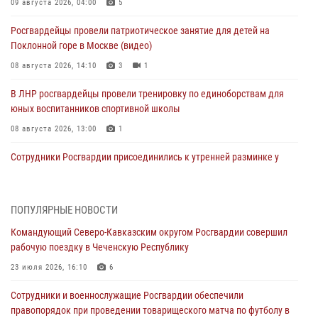
09 августа 2026, 04:00
5
Росгвардейцы провели патриотическое занятие для детей на
Поклонной горе в Москве (видео)
08 августа 2026, 14:10
3
1
В ЛНР росгвардейцы провели тренировку по единоборствам для
юных воспитанников спортивной школы
08 августа 2026, 13:00
1
Сотрудники Росгвардии присоединились к утренней разминке у
стен музея истории космонавтики в Калуге
08 августа 2026, 09:29
2
ПОПУЛЯРНЫЕ НОВОСТИ
В Северо-Западном округе Росгвардии продолжаются мероприятия
Командующий Северо-Кавказским округом Росгвардии совершил
в честь юбилея ведомства
рабочую поездку в Чеченскую Республику
08 августа 2026, 09:03
1
23 июля 2026, 16:10
6
Росгвардейцы в ЛНР совершенствуют навыки тактической
Сотрудники и военнослужащие Росгвардии обеспечили
медицины с учетом опыта СВО
правопорядок при проведении товарищеского матча по футболу в