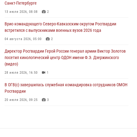
08 августа 2026, 09:00
2
Санкт-Петербурге
В Кабардино-Балкарии сотрудники Росгвардии провели турнир по
13 июля 2026, 08:08
2
настольному теннису ко Дню физкультурника
Врио командующего Северо-Кавказским округом Росгвардии
08 августа 2026, 07:00
встретился с выпускниками военных вузов 2026 года
Военнослужащие Софринской бригады Росгвардии встретились с
04 августа 2026, 05:00
2
участником патриотического проекта «Дорогой Ломоносова —
Директор Росгвардии Герой России генерал армии Виктор Золотов
дорогой к Победе в СВО» (видео)
посетил кинологический центр ОДОН имени Ф.Э. Дзержинского
08 августа 2026, 07:00
2
1
(видео)
28 июля 2026, 16:50
1
В ОГВ(с) завершилась служебная командировка сотрудников ОМОН
Росгвардии
20 июля 2026, 09:25
3
Директор Росгвардии Герой России генерал армии Виктор Золотов
поздравил специалистов подразделений тыла с профессиональным
праздником
31 июля 2026, 21:01