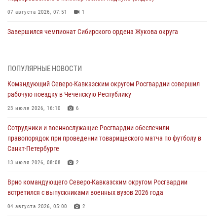
07 августа 2026, 07:51
1
Завершился чемпионат Сибирского ордена Жукова округа
Росгвардии по служебно-боевой стрельбе
07 августа 2026, 07:45
9
ПОПУЛЯРНЫЕ НОВОСТИ
Застрявшую в плуге трактора мину уничтожили росгвардейцы на
Командующий Северо-Кавказским округом Росгвардии совершил
Кубани
рабочую поездку в Чеченскую Республику
07 августа 2026, 06:49
1
23 июля 2026, 16:10
6
В Саранске росгвардейцы приняли участие в 25‑летии канонизации
Сотрудники и военнослужащие Росгвардии обеспечили
святого праведного воина Федора Ушакова (видео)
правопорядок при проведении товарищеского матча по футболу в
07 августа 2026, 06:15
7
1
Санкт-Петербурге
Росгвардейцы оказали адресную помощь жителям Луганской
13 июля 2026, 08:08
2
Народной Республики
Врио командующего Северо-Кавказским округом Росгвардии
07 августа 2026, 05:00
встретился с выпускниками военных вузов 2026 года
Сотрудники Росгвардии в Забайкалье потушили загоревшийся дом
04 августа 2026, 05:00
2
с детьми внутри