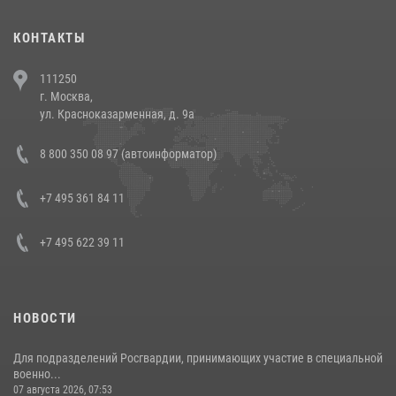
(видео)
30 июля 2026, 08:00
1
КОНТАКТЫ
В Челябинске росгвардейцы задержали злоумышленников,
111250
напавших на бригаду скорой помощи (видео)
г. Москва,
14 июля 2026, 12:20
1
ул. Красноказарменная, д. 9а
В Росгвардии прошла военно-научная конференция по обобщению
8 800 350 08 97 (автоинформатор)
боевого опыта
08 июля 2026, 07:01
+7 495 361 84 11
+7 495 622 39 11
НОВОСТИ
Для подразделений Росгвардии, принимающих участие в специальной
военно...
07 августа 2026, 07:53