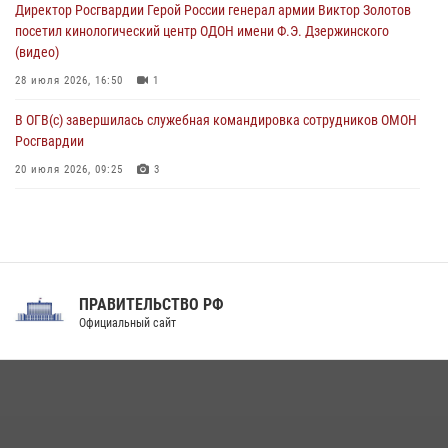
Директор Росгвардии Герой России генерал армии Виктор Золотов
07 августа 2026, 04:10
1
посетил кинологический центр ОДОН имени Ф.Э. Дзержинского
(видео)
28 июля 2026, 16:50
1
В ОГВ(с) завершилась служебная командировка сотрудников ОМОН
Росгвардии
20 июля 2026, 09:25
3
Директор Росгвардии Герой России генерал армии Виктор Золотов
поздравил специалистов подразделений тыла с профессиональным
праздником
31 июля 2026, 21:01
ПРАВИТЕЛЬСТВО РФ
Праздник «Один день с Росгвардией» к 105-летию Центрального
Официальный сайт
округа прошел на Поклонной горе
18 июля 2026, 13:43
15
1
При силовой поддержке СОБР Росгвардии в Иркутской области
повели рейды по соблюдению миграционного законодательства