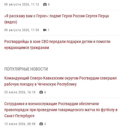
09 августа 2026, 11:12
6
«Я расскажу вам о Герое»: подвиг Героя России Сергея Перца
(видео)
09 августа 2026, 11:00
1
Росгвардейцы в зоне СВО передали подарки детям и помогли
нуждающимся гражданам
09 августа 2026, 09:00
В Центральных регионах России продолжается ведомственная
ПОПУЛЯРНЫЕ НОВОСТИ
акция «Каникулы с Росгвардией»
Командующий Северо-Кавказским округом Росгвардии совершил
09 августа 2026, 08:00
8
рабочую поездку в Чеченскую Республику
В Чеченской Республике пожарные расчеты Росгвардии и МЧС
23 июля 2026, 16:10
6
отработали межведомственное взаимодействие
Сотрудники и военнослужащие Росгвардии обеспечили
09 августа 2026, 08:00
2
правопорядок при проведении товарищеского матча по футболу в
Санкт-Петербурге
Лучшие футбольные команды Южного округа Росгвардии
определили на Кубани
13 июля 2026, 08:08
2