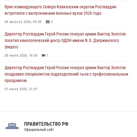
09 августа 2026, 07:00
Врио командующего Северо-Кавказским округом Росгвардии
встретился с выпускниками военных вузов 2026 года
В Кузбассе росгвардейцы помогли вернуть горожанке пропавшую
мать
04 августа 2026, 05:00
2
09 августа 2026, 07:00
Директор Росгвардии Герой России генерал армии Виктор Золотов
посетил кинологический центр ОДОН имени Ф.Э. Дзержинского
(видео)
28 июля 2026, 16:50
1
Директор Росгвардии Герой России генерал армии Виктор Золотов
поздравил специалистов подразделений тыла с профессиональным
праздником
31 июля 2026, 21:01
В ОГВ(с) завершилась служебная командировка сотрудников ОМОН
Росгвардии
20 июля 2026, 09:25
3
ПРАВИТЕЛЬСТВО РФ
Праздник «Один день с Росгвардией» к 105-летию Центрального
Официальный сайт
округа прошел на Поклонной горе