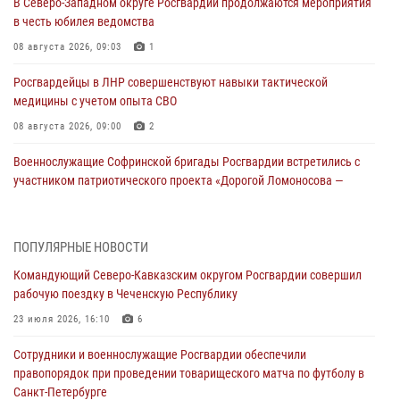
В Северо-Западном округе Росгвардии продолжаются мероприятия
в честь юбилея ведомства
08 августа 2026, 09:03
1
Росгвардейцы в ЛНР совершенствуют навыки тактической
медицины с учетом опыта СВО
08 августа 2026, 09:00
2
Военнослужащие Софринской бригады Росгвардии встретились с
участником патриотического проекта «Дорогой Ломоносова —
дорогой к Победе в СВО» (видео)
08 августа 2026, 07:00
2
1
ПОПУЛЯРНЫЕ НОВОСТИ
Росгвардейцы обеспечили безопасность «Поезда Победы» в
Командующий Северо-Кавказским округом Росгвардии совершил
Кузбассе
рабочую поездку в Чеченскую Республику
08 августа 2026, 07:00
23 июля 2026, 16:10
6
В Кабардино-Балкарии сотрудники Росгвардии провели турнир по
Сотрудники и военнослужащие Росгвардии обеспечили
настольному теннису ко Дню физкультурника
правопорядок при проведении товарищеского матча по футболу в
08 августа 2026, 07:00
Санкт-Петербурге