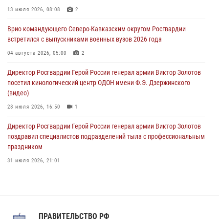
ОМОН «Ойрат» Управления Росгвардии по Республике Калмыкия
13 июля 2026, 08:08
2
исполнилось 20 лет
Врио командующего Северо-Кавказским округом Росгвардии
08 августа 2026, 07:00
встретился с выпускниками военных вузов 2026 года
В Москве росгвардейцы оказали помощь медикам и девушке с
04 августа 2026, 05:00
2
ограниченными возможностями здоровья (видео)
Директор Росгвардии Герой России генерал армии Виктор Золотов
08 августа 2026, 06:32
1
посетил кинологический центр ОДОН имени Ф.Э. Дзержинского
(видео)
28 июля 2026, 16:50
1
Директор Росгвардии Герой России генерал армии Виктор Золотов
поздравил специалистов подразделений тыла с профессиональным
праздником
31 июля 2026, 21:01
В ОГВ(с) завершилась служебная командировка сотрудников ОМОН
Росгвардии
20 июля 2026, 09:25
3
ПРАВИТЕЛЬСТВО РФ