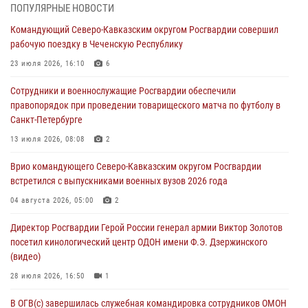
ПОПУЛЯРНЫЕ НОВОСТИ
В Курске росгвардейцы приняли участие в митинге, посвященном
Командующий Северо-Кавказским округом Росгвардии совершил
второй годовщине вторжения ВСУ на территорию области
рабочую поездку в Чеченскую Республику
06 августа 2026, 11:56
4
23 июля 2026, 16:10
6
В Санкт-Петербурге наряд Росгвардии задержал правонарушителя,
Сотрудники и военнослужащие Росгвардии обеспечили
угрожавшего подростку травматическим пистолетом
правопорядок при проведении товарищеского матча по футболу в
06 августа 2026, 11:33
1
Санкт-Петербурге
В Зауралье при содействии СОБР Росгвардии ликвидирована
13 июля 2026, 08:08
2
крупная нарколаборатория
Врио командующего Северо-Кавказским округом Росгвардии
06 августа 2026, 11:27
встретился с выпускниками военных вузов 2026 года
В Москве росгвардейцы задержали троих мужчин, устроивших
04 августа 2026, 05:00
2
пьяный дебош в баре (видео)
Директор Росгвардии Герой России генерал армии Виктор Золотов
06 августа 2026, 11:20
1
посетил кинологический центр ОДОН имени Ф.Э. Дзержинского
(видео)
28 июля 2026, 16:50
1
В ОГВ(с) завершилась служебная командировка сотрудников ОМОН