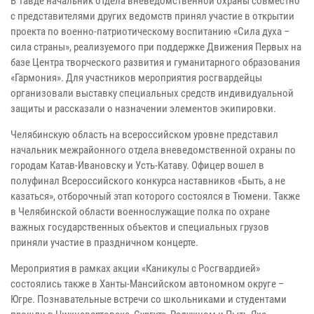
В Тавде начальник отдела вневедомственной охраны совместно
с представителями других ведомств принял участие в открытии
проекта по военно-патриотическому воспитанию «Сила духа –
сила страны», реализуемого при поддержке Движения Первых на
базе Центра творческого развития и гуманитарного образования
«Гармония». Для участников мероприятия росгвардейцы
организовали выставку специальных средств индивидуальной
защиты и рассказали о назначении элементов экипировки.
Челябинскую область на всероссийском уровне представил
начальник межрайонного отдела вневедомственной охраны по
городам Катав-Ивановску и Усть-Катаву. Офицер вошел в
полуфинал Всероссийского конкурса наставников «Быть, а не
казаться», отборочный этап которого состоялся в Тюмени. Также
в Челябинской области военнослужащие полка по охране
важных государственных объектов и специальных грузов
приняли участие в праздничном концерте.
Мероприятия в рамках акции «Каникулы с Росгвардией»
состоялись также в Ханты-Мансийском автономном округе –
Югре. Познавательные встречи со школьниками и студентами