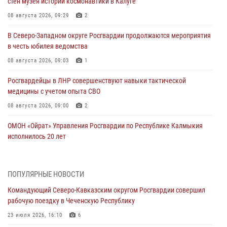
стен музея истории космонавтики в Калуге
08 августа 2026, 09:29
2
В Северо-Западном округе Росгвардии продолжаются мероприятия
в честь юбилея ведомства
08 августа 2026, 09:03
1
Росгвардейцы в ЛНР совершенствуют навыки тактической
медицины с учетом опыта СВО
08 августа 2026, 09:00
2
ОМОН «Ойрат» Управления Росгвардии по Республике Калмыкия
исполнилось 20 лет
08 августа 2026, 07:00
Росгвардейцы обеспечили безопасность «Поезда Победы» в
ПОПУЛЯРНЫЕ НОВОСТИ
Кузбассе
Командующий Северо-Кавказским округом Росгвардии совершил
08 августа 2026, 07:00
рабочую поездку в Чеченскую Республику
Военнослужащие Софринской бригады Росгвардии встретились с
23 июля 2026, 16:10
6
участником патриотического проекта «Дорогой Ломоносова —