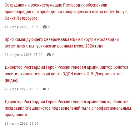
Сотрудники и военнослужащие Росгвардии обеспечили
дорогой к Победе в СВО» (видео)
правопорядок при проведении товарищеского матча по футболу в
08 августа 2026, 07:00
2
1
Санкт-Петербурге
В Кабардино-Балкарии сотрудники Росгвардии провели турнир по
13 июля 2026, 08:08
2
настольному теннису ко Дню физкультурника
Врио командующего Северо-Кавказским округом Росгвардии
08 августа 2026, 07:00
встретился с выпускниками военных вузов 2026 года
В Москве росгвардейцы оказали помощь медикам и девушке с
04 августа 2026, 05:00
2
ограниченными возможностями здоровья (видео)
Директор Росгвардии Герой России генерал армии Виктор Золотов
08 августа 2026, 06:32
1
посетил кинологический центр ОДОН имени Ф.Э. Дзержинского
(видео)
28 июля 2026, 16:50
1
Директор Росгвардии Герой России генерал армии Виктор Золотов
поздравил специалистов подразделений тыла с профессиональным
праздником
31 июля 2026, 21:01
В ОГВ(с) завершилась служебная командировка сотрудников ОМОН