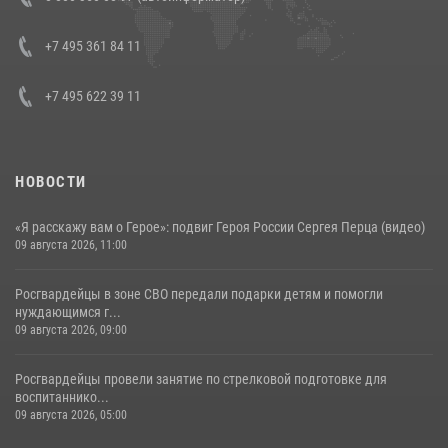
генерала армии Виктора Золотова с заместителем полномочного
представителя Президента Российской Федерации в Северо-
Кавказском федеральном округе Виталием Кузнецовым
+7 495 361 84 11
30 июля 2026, 15:35
4
+7 495 622 39 11
НОВОСТИ
«Я расскажу вам о Герое»: подвиг Героя России Сергея Перца (видео)
09 августа 2026, 11:00
Росгвардейцы в зоне СВО передали подарки детям и помогли
нуждающимся г...
09 августа 2026, 09:00
Росгвардейцы провели занятие по стрелковой подготовке для
воспитаннико...
09 августа 2026, 05:00