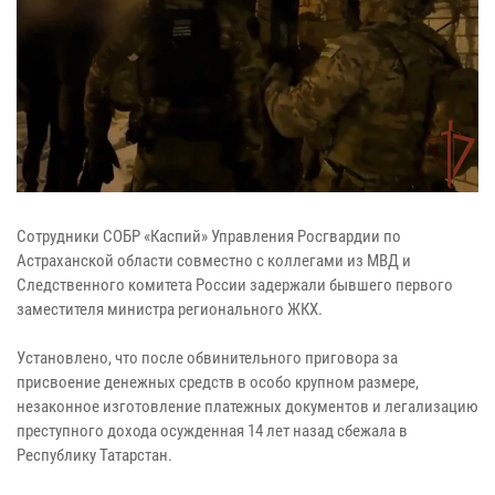
Сотрудники СОБР «Каспий» Управления Росгвардии по
Астраханской области совместно с коллегами из МВД и
Следственного комитета России задержали бывшего первого
заместителя министра регионального ЖКХ.
Установлено, что после обвинительного приговора за
присвоение денежных средств в особо крупном размере,
незаконное изготовление платежных документов и легализацию
преступного дохода осужденная 14 лет назад сбежала в
Республику Татарстан.