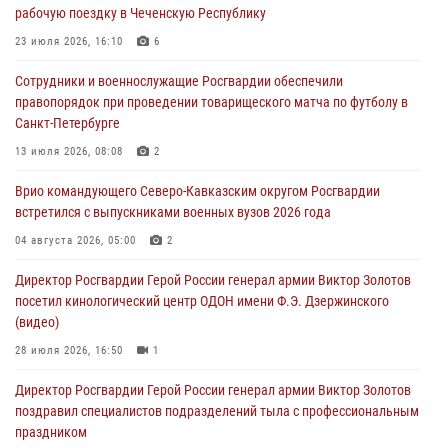
09 августа 2026, 08:00
2
рабочую поездку в Чеченскую Республику
В Центральных регионах России продолжается ведомственная
23 июля 2026, 16:10
6
акция «Каникулы с Росгвардией»
Сотрудники и военнослужащие Росгвардии обеспечили
09 августа 2026, 08:00
8
правопорядок при проведении товарищеского матча по футболу в
Санкт-Петербурге
Лучшие футбольные команды Южного округа Росгвардии
определили на Кубани
13 июля 2026, 08:08
2
09 августа 2026, 07:00
Врио командующего Северо-Кавказским округом Росгвардии
встретился с выпускниками военных вузов 2026 года
В Кузбассе росгвардейцы помогли вернуть горожанке пропавшую
мать
04 августа 2026, 05:00
2
09 августа 2026, 07:00
Директор Росгвардии Герой России генерал армии Виктор Золотов
посетил кинологический центр ОДОН имени Ф.Э. Дзержинского
(видео)
28 июля 2026, 16:50
1
Директор Росгвардии Герой России генерал армии Виктор Золотов
поздравил специалистов подразделений тыла с профессиональным
праздником