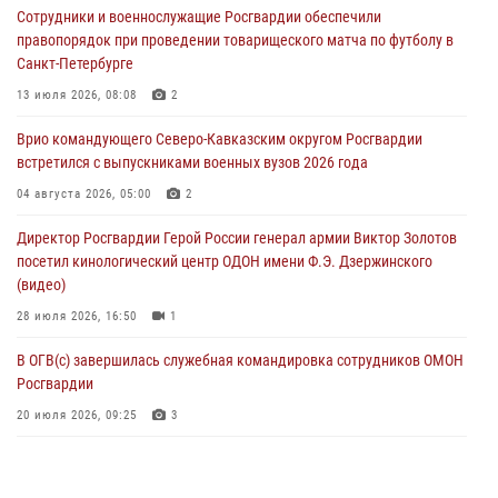
Сотрудники и военнослужащие Росгвардии обеспечили
стен музея истории космонавтики в Калуге
правопорядок при проведении товарищеского матча по футболу в
08 августа 2026, 09:29
2
Санкт-Петербурге
В Северо-Западном округе Росгвардии продолжаются мероприятия
13 июля 2026, 08:08
2
в честь юбилея ведомства
Врио командующего Северо-Кавказским округом Росгвардии
08 августа 2026, 09:03
1
встретился с выпускниками военных вузов 2026 года
Росгвардейцы в ЛНР совершенствуют навыки тактической
04 августа 2026, 05:00
2
медицины с учетом опыта СВО
Директор Росгвардии Герой России генерал армии Виктор Золотов
08 августа 2026, 09:00
2
посетил кинологический центр ОДОН имени Ф.Э. Дзержинского
(видео)
28 июля 2026, 16:50
1
В ОГВ(с) завершилась служебная командировка сотрудников ОМОН
Росгвардии
20 июля 2026, 09:25
3
Директор Росгвардии Герой России генерал армии Виктор Золотов
поздравил специалистов подразделений тыла с профессиональным