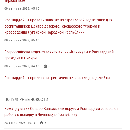
тиражи газет
09 августа 2026, 05:00
Росгвардейцы провели занятие по стрелковой подготовке для
воспитанников Центра детского, юношеского туризма и
краеведения Луганской Народной Республики
09 августа 2026, 05:00
Всероссийская ведомственная акции «Каникулы с Росгвардией
проходит в Сибири
09 августа 2026, 04:00
5
Росгвардейцы провели патриотическое занятие для детей на
Поклонной горе в Москве (видео)
08 августа 2026, 14:10
3
1
ПОПУЛЯРНЫЕ НОВОСТИ
В ЛНР росгвардейцы провели тренировку по единоборствам для
Командующий Северо-Кавказским округом Росгвардии совершил
юных воспитанников спортивной школы
рабочую поездку в Чеченскую Республику
08 августа 2026, 13:00
1
23 июля 2026, 16:10
6
Сотрудники Росгвардии присоединились к утренней разминке у