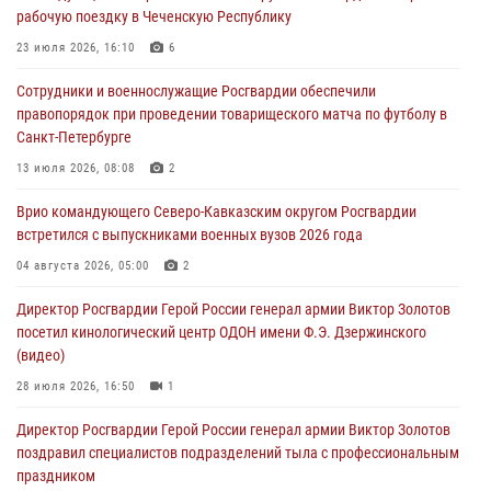
09 августа 2026, 08:00
2
рабочую поездку в Чеченскую Республику
В Центральных регионах России продолжается ведомственная
23 июля 2026, 16:10
6
акция «Каникулы с Росгвардией»
Сотрудники и военнослужащие Росгвардии обеспечили
09 августа 2026, 08:00
8
правопорядок при проведении товарищеского матча по футболу в
Санкт-Петербурге
Лучшие футбольные команды Южного округа Росгвардии
определили на Кубани
13 июля 2026, 08:08
2
09 августа 2026, 07:00
Врио командующего Северо-Кавказским округом Росгвардии
встретился с выпускниками военных вузов 2026 года
В Кузбассе росгвардейцы помогли вернуть горожанке пропавшую
мать
04 августа 2026, 05:00
2
09 августа 2026, 07:00
Директор Росгвардии Герой России генерал армии Виктор Золотов
посетил кинологический центр ОДОН имени Ф.Э. Дзержинского
(видео)
28 июля 2026, 16:50
1
Директор Росгвардии Герой России генерал армии Виктор Золотов
поздравил специалистов подразделений тыла с профессиональным
праздником