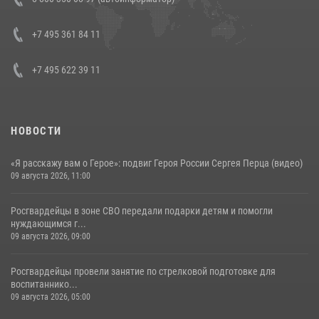
генерала армии Виктора Золотова с заместителем полномочного
представителя Президента Российской Федерации в Северо-
Кавказском федеральном округе Виталием Кузнецовым
+7 495 361 84 11
30 июля 2026, 15:35
4
+7 495 622 39 11
НОВОСТИ
«Я расскажу вам о Герое»: подвиг Героя России Сергея Перца (видео)
09 августа 2026, 11:00
Росгвардейцы в зоне СВО передали подарки детям и помогли
нуждающимся г...
09 августа 2026, 09:00
Росгвардейцы провели занятие по стрелковой подготовке для
воспитаннико...
09 августа 2026, 05:00