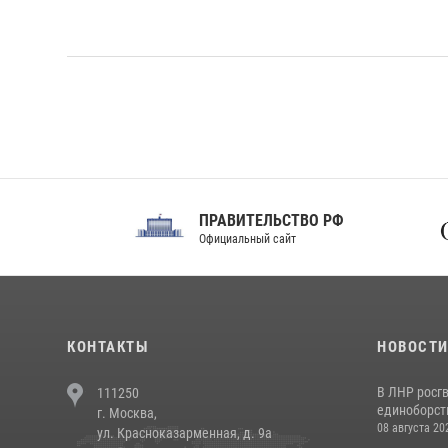
ПРАВИТЕЛЬСТВО РФ
Сов
Официальный сайт
Феде
КОНТАКТЫ
НОВОСТ
В ЛНР росг
111250
единоборст
г. Москва,
08 августа 20
ул. Красноказарменная, д. 9а