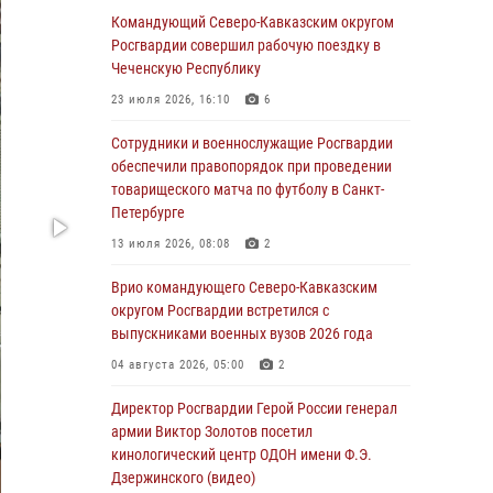
Росгвардейцы обеспечили безопасность
Командующий Северо-Кавказским округом
«Поезда Победы» в Кузбассе
Росгвардии совершил рабочую поездку в
Чеченскую Республику
08 августа 2026, 07:00
23 июля 2026, 16:10
6
ОМОН «Ойрат» Управления Росгвардии по
Республике Калмыкия исполнилось 20 лет
Сотрудники и военнослужащие Росгвардии
обеспечили правопорядок при проведении
08 августа 2026, 07:00
товарищеского матча по футболу в Санкт-
Петербурге
В Кабардино-Балкарии сотрудники
Росгвардии провели турнир по настольному
13 июля 2026, 08:08
2
теннису ко Дню физкультурника
Врио командующего Северо-Кавказским
08 августа 2026, 07:00
округом Росгвардии встретился с
выпускниками военных вузов 2026 года
Военнослужащие Софринской бригады
Росгвардии встретились с участником
04 августа 2026, 05:00
2
патриотического проекта «Дорогой
Ломоносова — дорогой к Победе в СВО»
Директор Росгвардии Герой России генерал
(видео)
армии Виктор Золотов посетил
кинологический центр ОДОН имени Ф.Э.
08 августа 2026, 07:00
2
1
Дзержинского (видео)