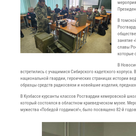
мероприя
Президен
В томско
Росгвард
обществе
занятие 
славы Ро
которые 
В Новоси
встретились с учащимися Сибирского кадетского корпуса. 
национальной гвардии, героических страницах истории ве
образцы средств радиосвязи и новейшие изделия, предна
В Кузбассе курсанты классов Росгвардии кемеровской школ
который состоялся в областном краеведческом музее. Мер
мужества «Победой гордимся!», было посвящено 82-й годо