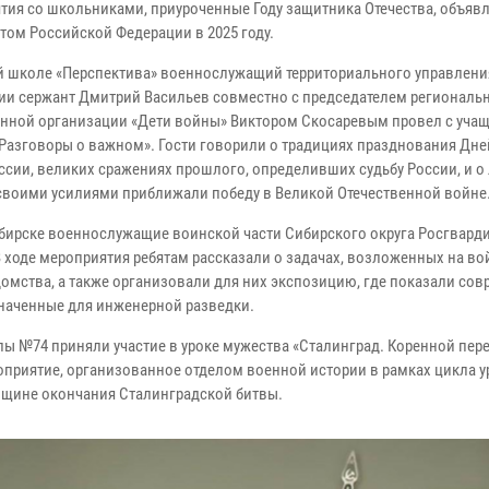
тия со школьниками, приуроченные Году защитника Отечества, объяв
том Российской Федерации в 2025 году.
й школе «Перспектива» военнослужащий территориального управлени
ии сержант Дмитрий Васильев совместно с председателем региональ
нной организации «Дети войны» Виктором Скосаревым провел с уча
«Разговоры о важном». Гости говорили о традициях празднования Дн
ссии, великих сражениях прошлого, определивших судьбу России, и о
своими усилиями приближали победу в Великой Отечественной войне
бирске военнослужащие воинской части Сибирского округа Росгвард
В ходе мероприятия ребятам рассказали о задачах, возложенных на во
домства, а также организовали для них экспозицию, где показали со
значенные для инженерной разведки.
ы №74 приняли участие в уроке мужества «Сталинград. Коренной пер
оприятие, организованное отделом военной истории в рамках цикла 
вщине окончания Сталинградской битвы.