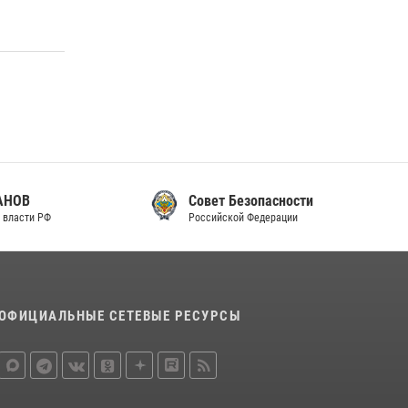
законодательства (видео)
30 июля 2026, 08:00
1
В Челябинске росгвардейцы задержали
злоумышленников, напавших на бригаду
скорой помощи (видео)
14 июля 2026, 12:20
1
Состоялась рабочая встреча директора
Росгвардии Героя России генерала армии
Совет Безопасности
Виктора Золотова с заместителем
Российской Федерации
полномочного представителя Президента
Российской Федерации в Северо-Кавказском
федеральном округе Виталием Кузнецовым
30 июля 2026, 15:35
4
ОФИЦИАЛЬНЫЕ СЕТЕВЫЕ РЕСУРСЫ