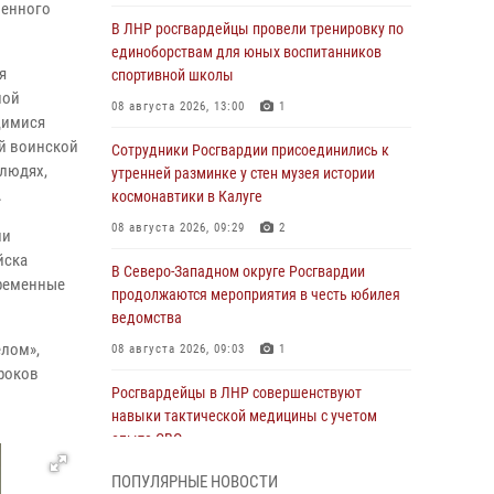
ленного
В ЛНР росгвардейцы провели тренировку по
единоборствам для юных воспитанников
я
спортивной школы
ной
08 августа 2026, 13:00
1
щимися
ей воинской
Сотрудники Росгвардии присоединились к
 людях,
утренней разминке у стен музея истории
.
космонавтики в Калуге
08 августа 2026, 09:29
2
ии
йска
В Северо-Западном округе Росгвардии
временные
продолжаются мероприятия в честь юбилея
ведомства
елом»,
08 августа 2026, 09:03
1
уроков
Росгвардейцы в ЛНР совершенствуют
навыки тактической медицины с учетом
опыта СВО
08 августа 2026, 09:00
2
ПОПУЛЯРНЫЕ НОВОСТИ