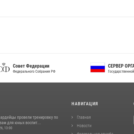
ет Федерации
СЕРВЕР ОРГАНОВ
рального Собрания РФ
Государственной власти РФ
И
НАВИГАЦИЯ
вардейцы провели тренировку по
Главная
вам для юных воспит...
Новости
26, 13:00