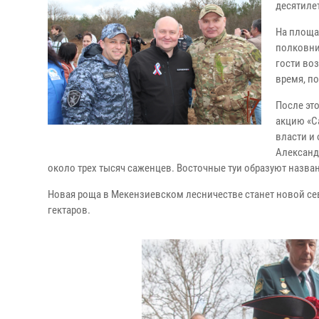
десятиле
На площа
полковни
гости во
время, п
После эт
акцию «Са
власти и
Александ
около трех тысяч саженцев. Восточные туи образуют назва
Новая роща в Мекензиевском лесничестве станет новой се
гектаров.