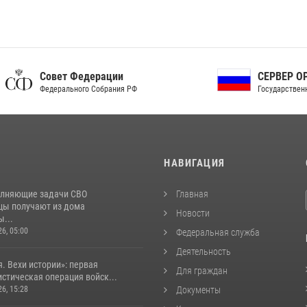
ет Федерации
СЕРВЕР ОРГАНОВ
рального Собрания РФ
Государственной власти РФ
И
НАВИГАЦИЯ
лняющие задачи СВО
Главная
цы получают из дома
Новости
...
26, 05:00
Федеральная служба
Деятельность
. Вехи истории»: первая
Для граждан
стическая операция войск...
26, 15:28
Документы