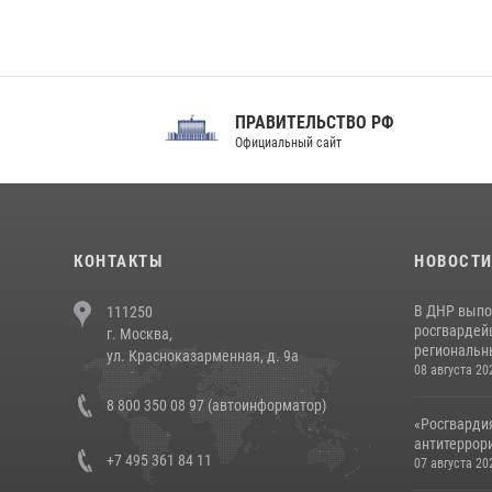
ПРАВИТЕЛЬСТВО РФ
Сов
Официальный сайт
Феде
КОНТАКТЫ
НОВОСТ
В ДНР выпо
111250
росгвардей
г. Москва,
региональны
ул. Красноказарменная, д. 9а
08 августа 20
8 800 350 08 97 (автоинформатор)
«Росгвардия
антитеррори
+7 495 361 84 11
07 августа 20