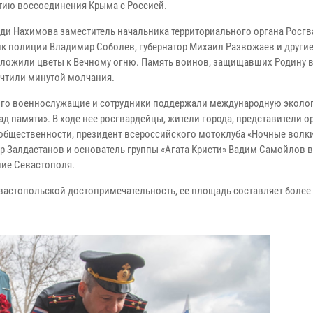
тию воссоединения Крыма с Россией.
ди Нахимова заместитель начальника территориального органа Росг
к полиции Владимир Соболев, губернатор Михаил Развожаев и други
зложили цветы к Вечному огню. Память воинов, защищавших Родину в
очтили минутой молчания.
ого военнослужащие и сотрудники поддержали международную эколо
д памяти». В ходе нее росгвардейцы, жители города, представители о
 общественности, президент всероссийского мотоклуба «Ночные волк
р Залдастанов и основатель группы «Агата Кристи» Вадим Самойлов 
ние Севастополя.
вастопольской достопримечательность, ее площадь составляет более