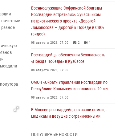
Военнослужащие Софринской бригады
вардии
Росгвардии встретились с участником
е почетные
патриотического проекта «Дорогой
 разное
Ломоносова — дорогой к Победе в СВО»
(видео)
08 августа 2026, 07:00
2
1
гическую
рганов
Росгвардейцы обеспечили безопасность
и»
«Поезда Победы» в Кузбассе
высадили
08 августа 2026, 07:00
ОМОН «Ойрат» Управления Росгвардии по
 полутора
Республике Калмыкия исполнилось 20 лет
08 августа 2026, 07:00
В Москве росгвардейцы оказали помощь
медикам и девушке с ограниченными
возможностями здоровья (видео)
08 августа 2026, 06:32
1
ПОПУЛЯРНЫЕ НОВОСТИ