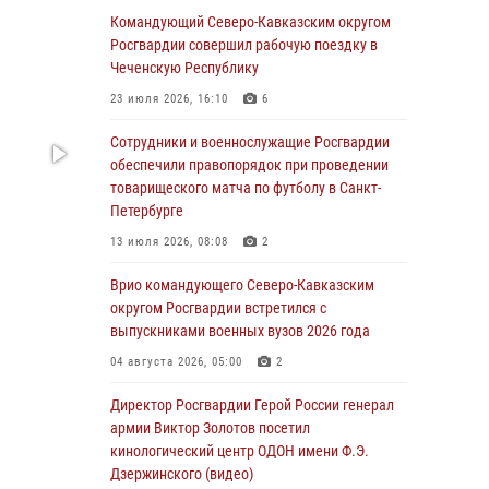
Спецназ Росгвардии в Марий Эл почтил
Командующий Северо-Кавказским округом
память товарища на тактическом турнире
Росгвардии совершил рабочую поездку в
(видео)
Чеченскую Республику
08 августа 2026, 06:15
9
1
23 июля 2026, 16:10
6
День физкультурника в Уральском округе
Сотрудники и военнослужащие Росгвардии
Росгвардии отметили турнирами, мастер-
обеспечили правопорядок при проведении
классами и легкоатлетическими забегами
товарищеского матча по футболу в Санкт-
Петербурге
08 августа 2026, 06:03
9
13 июля 2026, 08:08
2
Кинологи Росгвардии со всей страны
приступили к новому курсу подготовки на
Врио командующего Северо-Кавказским
Урале
округом Росгвардии встретился с
выпускниками военных вузов 2026 года
08 августа 2026, 05:00
3
04 августа 2026, 05:00
2
В ДНР выполняющие задачи СВО
росгвардейцы получают из дома
Директор Росгвардии Герой России генерал
региональные газеты и поддержку земляков
армии Виктор Золотов посетил
кинологический центр ОДОН имени Ф.Э.
08 августа 2026, 05:00
Дзержинского (видео)