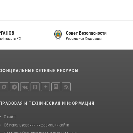
законодательства (видео)
30 июля 2026, 08:00
1
В Челябинске росгвардейцы задержали
злоумышленников, напавших на бригаду
Совет Безопасности
скорой помощи (видео)
Российской Федерации
14 июля 2026, 12:20
1
Состоялась рабочая встреча директора
Росгвардии Героя России генерала армии
ОФИЦИАЛЬНЫЕ СЕТЕВЫЕ РЕСУРСЫ
Виктора Золотова с заместителем
полномочного представителя Президента
Российской Федерации в Северо-Кавказском
федеральном округе Виталием Кузнецовым
30 июля 2026, 15:35
4
ПРАВОВАЯ И ТЕХНИЧЕСКАЯ ИНФОРМАЦИЯ
О сайте
Об использовании информации сайта