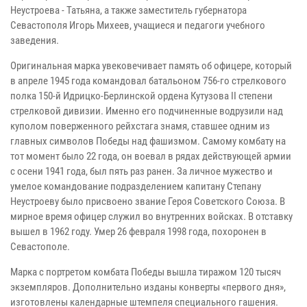
Неустроева - Татьяна, а также заместитель губернатора
Севастополя Игорь Михеев, учащиеся и педагоги учебного
заведения.
Оригинальная марка увековечивает память об офицере, который
в апреле 1945 года командовал батальоном 756-го стрелкового
полка 150-й Идрицко-Берлинской ордена Кутузова II степени
стрелковой дивизии. Именно его подчиненные водрузили над
куполом поверженного рейхстага знамя, ставшее одним из
главных символов Победы над фашизмом. Самому комбату на
тот момент было 22 года, он воевал в рядах действующей армии
с осени 1941 года, был пять раз ранен. За личное мужество и
умелое командование подразделением капитану Степану
Неустроеву было присвоено звание Героя Советского Союза. В
мирное время офицер служил во внутренних войсках. В отставку
вышел в 1962 году. Умер 26 февраля 1998 года, похоронен в
Севастополе.
Марка с портретом комбата Победы вышла тиражом 120 тысяч
экземпляров. Дополнительно изданы конверты «первого дня»,
изготовлены календарные штемпеля специального гашения.