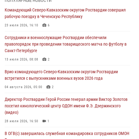
ПОПУЛЯРНЫЕ НОВОСТИ
Росгвардии (видео)
Командующий Северо-Кавказским округом Росгвардии совершил
06 августа 2026, 14:47
10
1
рабочую поездку в Чеченскую Республику
В Брянске сотрудники и военнослужащие Росгвардии почтили
23 июля 2026, 16:10
6
память Героя России Олега Визнюка
Сотрудники и военнослужащие Росгвардии обеспечили
06 августа 2026, 14:36
2
правопорядок при проведении товарищеского матча по футболу в
Санкт-Петербурге
В кинологическом центре Уральского округа Росгвардии почтили
память товарищей, погибших при исполнении воинского долга
13 июля 2026, 08:08
2
06 августа 2026, 13:29
5
Врио командующего Северо-Кавказским округом Росгвардии
встретился с выпускниками военных вузов 2026 года
В Центральном округе Росгвардии прошли мероприятия к
108‑летию генерала армии И.К. Яковлева
04 августа 2026, 05:00
2
06 августа 2026, 13:24
Директор Росгвардии Герой России генерал армии Виктор Золотов
посетил кинологический центр ОДОН имени Ф.Э. Дзержинского
Росгвардейцы задержали мужчину, открывшего стрельбу в
(видео)
Подмосковье (видео)
28 июля 2026, 16:50
1
06 августа 2026, 12:35
1
В ОГВ(с) завершилась служебная командировка сотрудников ОМОН