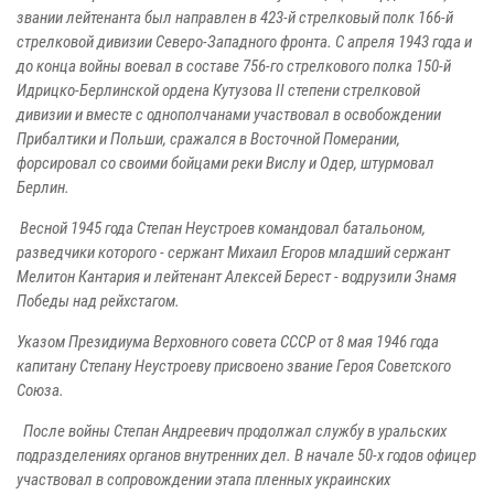
звании лейтенанта был направлен в 423-й стрелковый полк 166-й
стрелковой дивизии Северо-Западного фронта. С апреля 1943 года и
до конца войны воевал в составе 756-го стрелкового полка 150-й
Идрицко-Берлинской ордена Кутузова II степени стрелковой
дивизии и вместе с однополчанами участвовал в освобождении
Прибалтики и Польши, сражался в Восточной Померании,
форсировал со своими бойцами реки Вислу и Одер, штурмовал
Берлин.
Весной 1945 года Степан Неустроев командовал батальоном,
разведчики которого - сержант Михаил Егоров младший сержант
Мелитон Кантария и лейтенант Алексей Берест - водрузили Знамя
Победы над рейхстагом.
Указом Президиума Верховного совета СССР от 8 мая 1946 года
капитану Степану Неустроеву присвоено звание Героя Советского
Союза.
После войны Степан Андреевич продолжал службу в уральских
подразделениях органов внутренних дел. В начале 50-х годов офицер
участвовал в сопровождении этапа пленных украинских