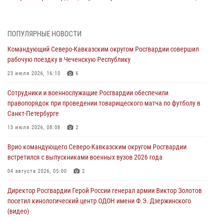
святого праведного воина Федора Ушакова (видео)
07 августа 2026, 06:15
7
1
ПОПУЛЯРНЫЕ НОВОСТИ
Росгвардейцы оказали адресную помощь жителям Луганской
Командующий Северо-Кавказским округом Росгвардии совершил
Народной Республики
рабочую поездку в Чеченскую Республику
07 августа 2026, 05:00
23 июля 2026, 16:10
6
Сотрудники Росгвардии в Забайкалье потушили загоревшийся дом
Сотрудники и военнослужащие Росгвардии обеспечили
с детьми внутри
правопорядок при проведении товарищеского матча по футболу в
07 августа 2026, 04:10
1
Санкт-Петербурге
Оказавшего сопротивление злоумышленника задержали при
13 июля 2026, 08:08
2
участии Росгвардии в Донецке (видео)
Врио командующего Северо-Кавказским округом Росгвардии
07 августа 2026, 04:00
1
встретился с выпускниками военных вузов 2026 года
При силовой поддержке спецназа Росгвардии в Красноярском крае
04 августа 2026, 05:00
2
задержаны подозреваемые в мошенничестве в сфере страхования
Директор Росгвардии Герой России генерал армии Виктор Золотов
(видео)
посетил кинологический центр ОДОН имени Ф.Э. Дзержинского
07 августа 2026, 03:34
1
(видео)