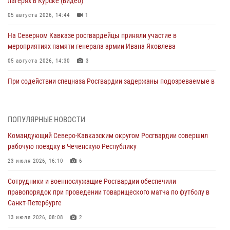
лагерях в Курске (видео)
05 августа 2026, 14:44
1
На Северном Кавказе росгвардейцы приняли участие в
мероприятиях памяти генерала армии Ивана Яковлева
05 августа 2026, 14:30
3
При содействии спецназа Росгвардии задержаны подозреваемые в
организации незаконной миграции в Подмосковье (видео)
05 августа 2026, 14:25
1
ПОПУЛЯРНЫЕ НОВОСТИ
В Великом Новгороде СОБР Росгвардии оказал содействие в
Командующий Северо-Кавказским округом Росгвардии совершил
задержании подозреваемых в причинении имущественного ущерба
рабочую поездку в Чеченскую Республику
05 августа 2026, 13:53
23 июля 2026, 16:10
6
Формулу безопасности показал спецназ Росгвардии юным
Сотрудники и военнослужащие Росгвардии обеспечили
динамовцам Свердловской области
правопорядок при проведении товарищеского матча по футболу в
05 августа 2026, 13:50
4
Санкт-Петербурге
В столице росгвардейцы задержали мужчину, устроившего дебош в
13 июля 2026, 08:08
2
букмекерской конторе (видео)