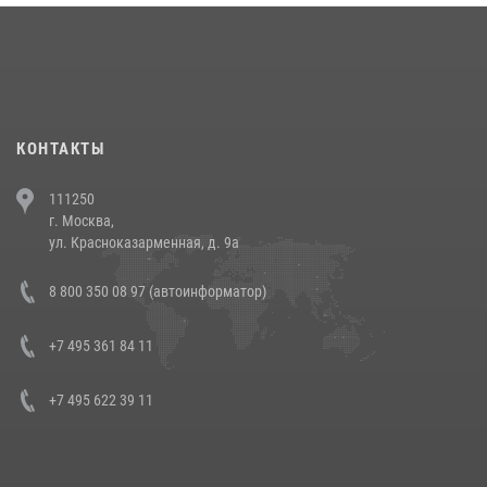
18 июля 2026, 13:43
15
1
При силовой поддержке СОБР Росгвардии в Иркутской области
повели рейды по соблюдению миграционного законодательства
(видео)
30 июля 2026, 08:00
1
КОНТАКТЫ
В Челябинске росгвардейцы задержали злоумышленников,
111250
напавших на бригаду скорой помощи (видео)
г. Москва,
14 июля 2026, 12:20
1
ул. Красноказарменная, д. 9а
В Росгвардии прошла военно-научная конференция по обобщению
8 800 350 08 97 (автоинформатор)
боевого опыта
08 июля 2026, 07:01
+7 495 361 84 11
+7 495 622 39 11