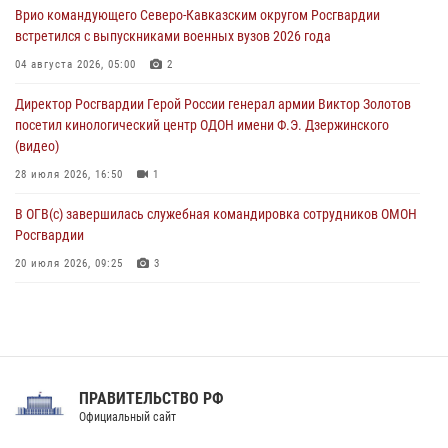
Врио командующего Северо-Кавказским округом Росгвардии
05 августа 2026, 13:25
1
встретился с выпускниками военных вузов 2026 года
В Удмуртии при силовой поддержке спецназа Росгвардии
04 августа 2026, 05:00
2
задержаны подозреваемые в мошенничестве под видом оказания
Директор Росгвардии Герой России генерал армии Виктор Золотов
оздоровительных услуг (видео)
посетил кинологический центр ОДОН имени Ф.Э. Дзержинского
05 августа 2026, 13:20
1
1
(видео)
28 июля 2026, 16:50
1
В ОГВ(с) завершилась служебная командировка сотрудников ОМОН
Росгвардии
20 июля 2026, 09:25
3
Директор Росгвардии Герой России генерал армии Виктор Золотов
поздравил специалистов подразделений тыла с профессиональным
праздником
31 июля 2026, 21:01
ПРАВИТЕЛЬСТВО РФ
Праздник «Один день с Росгвардией» к 105-летию Центрального
Официальный сайт
округа прошел на Поклонной горе