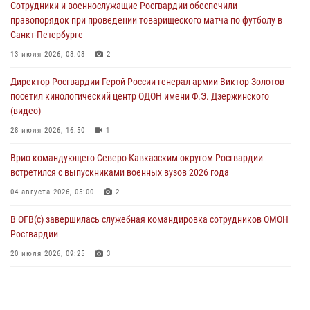
Сотрудники и военнослужащие Росгвардии обеспечили
динамовцам Свердловской области
правопорядок при проведении товарищеского матча по футболу в
05 августа 2026, 13:50
4
Санкт-Петербурге
В столице росгвардейцы задержали мужчину, устроившего дебош в
13 июля 2026, 08:08
2
букмекерской конторе (видео)
Директор Росгвардии Герой России генерал армии Виктор Золотов
05 августа 2026, 13:25
1
посетил кинологический центр ОДОН имени Ф.Э. Дзержинского
(видео)
В Удмуртии при силовой поддержке спецназа Росгвардии
задержаны подозреваемые в мошенничестве под видом оказания
28 июля 2026, 16:50
1
оздоровительных услуг (видео)
Врио командующего Северо-Кавказским округом Росгвардии
05 августа 2026, 13:20
1
1
встретился с выпускниками военных вузов 2026 года
04 августа 2026, 05:00
2
В ОГВ(с) завершилась служебная командировка сотрудников ОМОН
Росгвардии
20 июля 2026, 09:25
3
Директор Росгвардии Герой России генерал армии Виктор Золотов
поздравил специалистов подразделений тыла с профессиональным
праздником