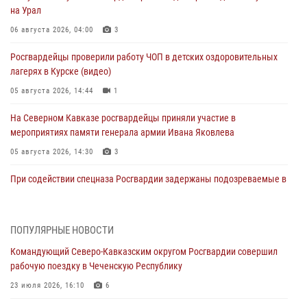
на Урал
06 августа 2026, 04:00
3
Росгвардейцы проверили работу ЧОП в детских оздоровительных
лагерях в Курске (видео)
05 августа 2026, 14:44
1
На Северном Кавказе росгвардейцы приняли участие в
мероприятиях памяти генерала армии Ивана Яковлева
05 августа 2026, 14:30
3
При содействии спецназа Росгвардии задержаны подозреваемые в
организации незаконной миграции в Подмосковье (видео)
05 августа 2026, 14:25
1
ПОПУЛЯРНЫЕ НОВОСТИ
В Великом Новгороде СОБР Росгвардии оказал содействие в
Командующий Северо-Кавказским округом Росгвардии совершил
задержании подозреваемых в причинении имущественного ущерба
рабочую поездку в Чеченскую Республику
05 августа 2026, 13:53
23 июля 2026, 16:10
6
Формулу безопасности показал спецназ Росгвардии юным