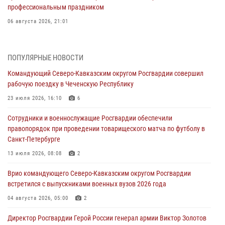
профессиональным праздником
06 августа 2026, 21:01
В Нижнем Новгороде состоялось Всероссийское совещание-
семинар по вопросам развития вневедомственной охраны
ПОПУЛЯРНЫЕ НОВОСТИ
Росгвардии (видео)
Командующий Северо-Кавказским округом Росгвардии совершил
06 августа 2026, 14:47
10
1
рабочую поездку в Чеченскую Республику
В Брянске сотрудники и военнослужащие Росгвардии почтили
23 июля 2026, 16:10
6
память Героя России Олега Визнюка
Сотрудники и военнослужащие Росгвардии обеспечили
06 августа 2026, 14:36
2
правопорядок при проведении товарищеского матча по футболу в
Санкт-Петербурге
В кинологическом центре Уральского округа Росгвардии почтили
память товарищей, погибших при исполнении воинского долга
13 июля 2026, 08:08
2
06 августа 2026, 13:29
5
Врио командующего Северо-Кавказским округом Росгвардии
встретился с выпускниками военных вузов 2026 года
В Центральном округе Росгвардии прошли мероприятия к
108‑летию генерала армии И.К. Яковлева
04 августа 2026, 05:00
2
06 августа 2026, 13:24
Директор Росгвардии Герой России генерал армии Виктор Золотов