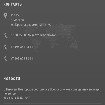
30 июля 2026, 08:00
1
КОНТАКТЫ
В Челябинске росгвардейцы задержали злоумышленников,
111250
напавших на бригаду скорой помощи (видео)
г. Москва,
14 июля 2026, 12:20
1
ул. Красноказарменная, д. 9а
В Росгвардии прошла военно-научная конференция по обобщению
8 800 350 08 97 (автоинформатор)
боевого опыта
08 июля 2026, 07:01
+7 495 361 84 11
+7 495 622 39 11
НОВОСТИ
В Нижнем Новгороде состоялось Всероссийское совещание-семинар
по вопро...
06 августа 2026, 14:47