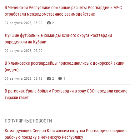
В Чеченской Республике пожарные расчеты Росгвардии и МЧС
отработали межведомственное взаимодействие
09 августа 2026, 08:00
2
Лучшие футбольные команды Южного округа Росгвардии
определили на Кубани
09 августа 2026, 07:00
В Ульяновске росгвардейцы присоединились к донорской акции
(видео)
09 августа 2026, 06:15
2
1
В регионах Урала бойцам Росгвардии в зону СВО передали свежие
тиражи газет
09 августа 2026, 05:00
Росгвардейцы провели занятие по стрелковой подготовке для
ПОПУЛЯРНЫЕ НОВОСТИ
воспитанников Центра детского, юношеского туризма и
Командующий Северо-Кавказским округом Росгвардии совершил
краеведения Луганской Народной Республики
рабочую поездку в Чеченскую Республику