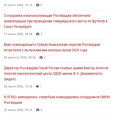
09 августа 2026, 05:00
23 июля 2026, 16:10
6
Всероссийская ведомственная акции «Каникулы с Росгвардией
Сотрудники и военнослужащие Росгвардии обеспечили
проходит в Сибири
правопорядок при проведении товарищеского матча по футболу в
09 августа 2026, 04:00
5
Санкт-Петербурге
Росгвардейцы провели патриотическое занятие для детей на
13 июля 2026, 08:08
2
Поклонной горе в Москве (видео)
Врио командующего Северо-Кавказским округом Росгвардии
08 августа 2026, 14:10
3
1
встретился с выпускниками военных вузов 2026 года
В ЛНР росгвардейцы провели тренировку по единоборствам для
04 августа 2026, 05:00
2
юных воспитанников спортивной школы
Директор Росгвардии Герой России генерал армии Виктор Золотов
08 августа 2026, 13:00
1
посетил кинологический центр ОДОН имени Ф.Э. Дзержинского
(видео)
28 июля 2026, 16:50
1
В ОГВ(с) завершилась служебная командировка сотрудников ОМОН
Росгвардии
20 июля 2026, 09:25
3