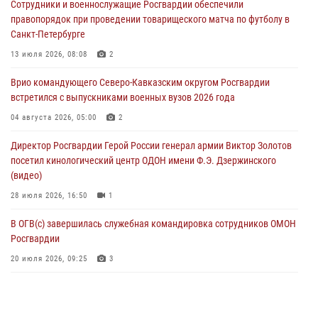
Сотрудники и военнослужащие Росгвардии обеспечили
пресечена противоправная деятельность, связанная с пропагандой
правопорядок при проведении товарищеского матча по футболу в
терроризма (видео)
Санкт-Петербурге
07 августа 2026, 13:30
1
13 июля 2026, 08:08
2
В Югре при содействии спецназа Росгвардии пресечено более 180
Врио командующего Северо-Кавказским округом Росгвардии
нарушений миграционного законодательства
встретился с выпускниками военных вузов 2026 года
07 августа 2026, 12:54
04 августа 2026, 05:00
2
Тонувшего ребенка спас росгвардеец в Краснодарском крае
Директор Росгвардии Герой России генерал армии Виктор Золотов
07 августа 2026, 12:37
посетил кинологический центр ОДОН имени Ф.Э. Дзержинского
(видео)
28 июля 2026, 16:50
1
В ОГВ(с) завершилась служебная командировка сотрудников ОМОН
Росгвардии
20 июля 2026, 09:25
3
Директор Росгвардии Герой России генерал армии Виктор Золотов
поздравил специалистов подразделений тыла с профессиональным
праздником