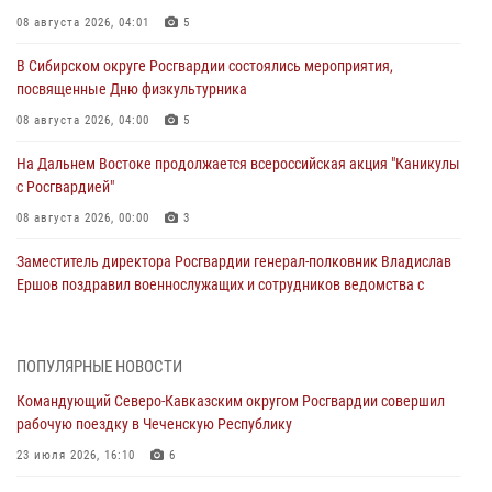
08 августа 2026, 04:01
5
В Сибирском округе Росгвардии состоялись мероприятия,
посвященные Дню физкультурника
08 августа 2026, 04:00
5
На Дальнем Востоке продолжается всероссийская акция "Каникулы
с Росгвардией"
08 августа 2026, 00:00
3
Заместитель директора Росгвардии генерал-полковник Владислав
Ершов поздравил военнослужащих и сотрудников ведомства с
Днем физкультурника
07 августа 2026, 21:01
ПОПУЛЯРНЫЕ НОВОСТИ
«Росгвардия. Вехи истории»: первая антитеррористическая
Командующий Северо-Кавказским округом Росгвардии совершил
операция войск правопорядка
рабочую поездку в Чеченскую Республику
07 августа 2026, 15:28
1
23 июля 2026, 16:10
6
В Башкортостане при силовой поддержке спецназа Росгвардии