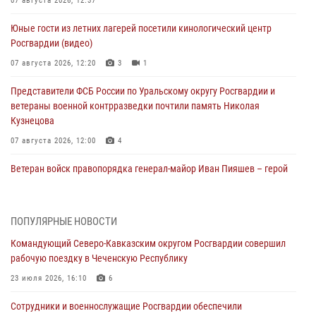
07 августа 2026, 12:37
Юные гости из летних лагерей посетили кинологический центр
Росгвардии (видео)
07 августа 2026, 12:20
3
1
Представители ФСБ России по Уральскому округу Росгвардии и
ветераны военной контрразведки почтили память Николая
Кузнецова
07 августа 2026, 12:00
4
Ветеран войск правопорядка генерал-майор Иван Пияшев – герой
выпуска «Легенды армии с Александром Маршалом»
07 августа 2026, 12:00
ПОПУЛЯРНЫЕ НОВОСТИ
Росгвардейцы пресекли попытку руферов подняться на крышу
Командующий Северо-Кавказским округом Росгвардии совершил
Смольного собора в Санкт-Петербурге (видео)
рабочую поездку в Чеченскую Республику
07 августа 2026, 11:34
3
1
23 июля 2026, 16:10
6
В Курске росгвардейцы провели занятие по основам
Сотрудники и военнослужащие Росгвардии обеспечили
взрывобезопасности