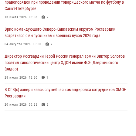
правопорядок при проведении товарищеского матча по футболу в
07 августа 2026, 11:33
Санкт-Петербурге
Рэпер ST посетил раненых росгвардейцев в Главном военном
13 июля 2026, 08:08
2
клиническом госпитале ведомства
Врио командующего Северо-Кавказским округом Росгвардии
07 августа 2026, 11:18
2
встретился с выпускниками военных вузов 2026 года
Патриотическая акция «Каникулы с Росгвардией» прошла в
04 августа 2026, 05:00
2
Воронеже
Директор Росгвардии Герой России генерал армии Виктор Золотов
07 августа 2026, 11:00
2
посетил кинологический центр ОДОН имени Ф.Э. Дзержинского
(видео)
28 июля 2026, 16:50
1
В ОГВ(с) завершилась служебная командировка сотрудников ОМОН
Росгвардии
20 июля 2026, 09:25
3
Директор Росгвардии Герой России генерал армии Виктор Золотов
поздравил специалистов подразделений тыла с профессиональным
праздником