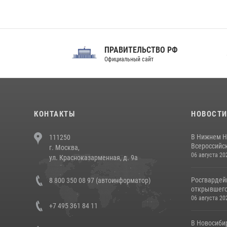
ПРАВИТЕЛЬСТВО РФ
Сов
Официальный сайт
Феде
КОНТАКТЫ
НОВОСТ
В Нижнем Н
111250
Всероссийск
г. Москва,
06 августа 20
ул. Красноказарменная, д. 9а
Росгвардей
8 800 350 08 97 (автоинформатор)
открывшего 
06 августа 20
+7 495 361 84 11
В Новосиби