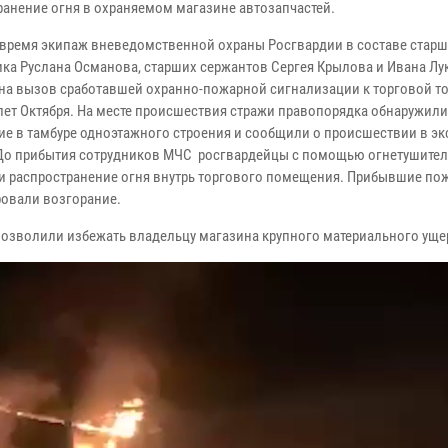
ранение огня в охраняемом магазине автозапчастей.
 время экипаж вневедомственной охраны Росгвардии в составе старш
ка Руслана Османова, старших сержантов Сергея Крылова и Ивана Лу
на вызов сработавшей охранно-пожарной сигнализации к торговой то
 лет Октября. На месте происшествия стражи правопорядка обнаружили
ие в тамбуре одноэтажного строения и сообщили о происшествии в э
До прибытия сотрудников МЧС росгвардейцы с помощью огнетушител
и распространение огня внутрь торгового помещения. Прибывшие по
овали возгорание.
озволили избежать владельцу магазина крупного материального ущ