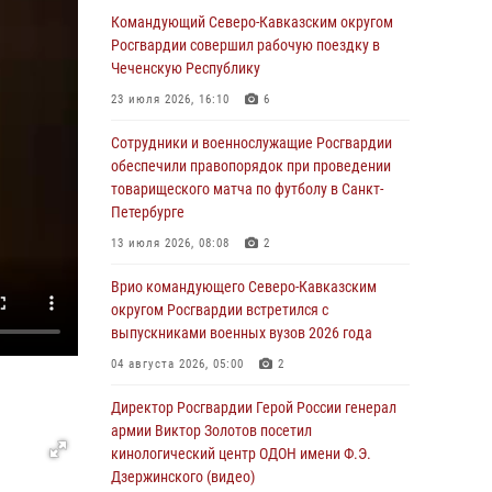
Росгвардейцы провели выставку вооружения
Командующий Северо-Кавказским округом
для участников сбора «Гвардеец» в Пензе
Росгвардии совершил рабочую поездку в
(видео)
Чеченскую Республику
06 августа 2026, 12:00
2
1
23 июля 2026, 16:10
6
В Курске росгвардейцы приняли участие в
Сотрудники и военнослужащие Росгвардии
митинге, посвященном второй годовщине
обеспечили правопорядок при проведении
вторжения ВСУ на территорию области
товарищеского матча по футболу в Санкт-
Петербурге
06 августа 2026, 11:56
4
13 июля 2026, 08:08
2
В Санкт-Петербурге наряд Росгвардии
задержал правонарушителя, угрожавшего
Врио командующего Северо-Кавказским
подростку травматическим пистолетом
округом Росгвардии встретился с
выпускниками военных вузов 2026 года
06 августа 2026, 11:33
1
04 августа 2026, 05:00
2
В Зауралье при содействии СОБР Росгвардии
ликвидирована крупная нарколаборатория
Директор Росгвардии Герой России генерал
армии Виктор Золотов посетил
06 августа 2026, 11:27
кинологический центр ОДОН имени Ф.Э.
Дзержинского (видео)
В Москве росгвардейцы задержали троих