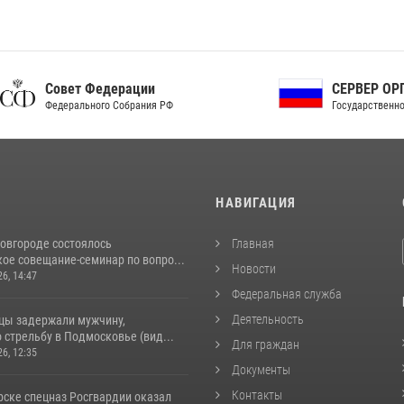
ет Федерации
СЕРВЕР ОРГАНОВ
рального Собрания РФ
Государственной власти РФ
И
НАВИГАЦИЯ
овгороде состоялось
Главная
ое совещание-семинар по вопро...
Новости
26, 14:47
Федеральная служба
Деятельность
цы задержали мужчину,
стрельбу в Подмосковье (вид...
Для граждан
26, 12:35
Документы
Контакты
рске спецназ Росгвардии оказал