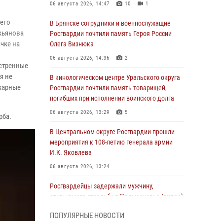
06 августа 2026, 14:47
10
1
его
В Брянске сотрудники и военнослужащие
кьянова
Росгвардии почтили память Героя России
чке на
Олега Визнюка
06 августа 2026, 14:36
2
кстренные
я не
В кинологическом центре Уральского округа
жарные
Росгвардии почтили память товарищей,
погибших при исполнении воинского долга
06 августа 2026, 13:29
5
ерба.
В Центральном округе Росгвардии прошли
мероприятия к 108‑летию генерала армии
И.К. Яковлева
06 августа 2026, 13:24
Росгвардейцы задержали мужчину,
открывшего стрельбу в Подмосковье (видео)
06 августа 2026, 12:35
1
ПОПУЛЯРНЫЕ НОВОСТИ