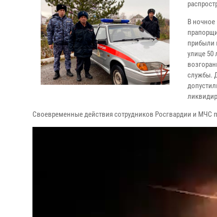
распрост
В ночное
прапорщи
прибыли 
улице 50
возгоран
службы. 
допустил
ликвидир
Своевременные действия сотрудников Росгвардии и МЧС п