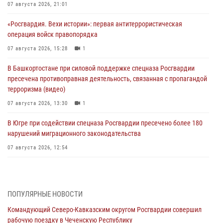
07 августа 2026, 21:01
«Росгвардия. Вехи истории»: первая антитеррористическая
операция войск правопорядка
07 августа 2026, 15:28
1
В Башкортостане при силовой поддержке спецназа Росгвардии
пресечена противоправная деятельность, связанная с пропагандой
терроризма (видео)
07 августа 2026, 13:30
1
В Югре при содействии спецназа Росгвардии пресечено более 180
нарушений миграционного законодательства
07 августа 2026, 12:54
Тонувшего ребенка спас росгвардеец в Краснодарском крае
07 августа 2026, 12:37
ПОПУЛЯРНЫЕ НОВОСТИ
Юные гости из летних лагерей посетили кинологический центр
Командующий Северо-Кавказским округом Росгвардии совершил
Росгвардии (видео)
рабочую поездку в Чеченскую Республику