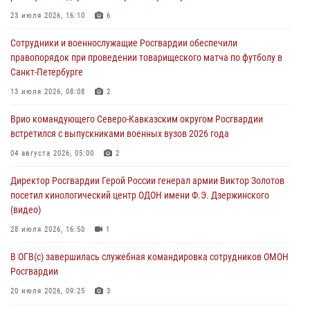
07 августа 2026, 12:20
3
1
23 июля 2026, 16:10
6
Ветеран войск правопорядка генерал-майор Иван Пияшев – герой
Сотрудники и военнослужащие Росгвардии обеспечили
выпуска «Легенды армии с Александром Маршалом»
правопорядок при проведении товарищеского матча по футболу в
07 августа 2026, 12:00
Санкт-Петербурге
Представители ФСБ России по Уральскому округу Росгвардии и
13 июля 2026, 08:08
2
ветераны военной контрразведки почтили память Николая
Врио командующего Северо-Кавказским округом Росгвардии
Кузнецова
встретился с выпускниками военных вузов 2026 года
07 августа 2026, 12:00
4
04 августа 2026, 05:00
2
Росгвардейцы пресекли попытку руферов подняться на крышу
Директор Росгвардии Герой России генерал армии Виктор Золотов
Смольного собора в Санкт-Петербурге (видео)
посетил кинологический центр ОДОН имени Ф.Э. Дзержинского
07 августа 2026, 11:34
3
1
(видео)
28 июля 2026, 16:50
1
В ОГВ(с) завершилась служебная командировка сотрудников ОМОН
Росгвардии
20 июля 2026, 09:25
3