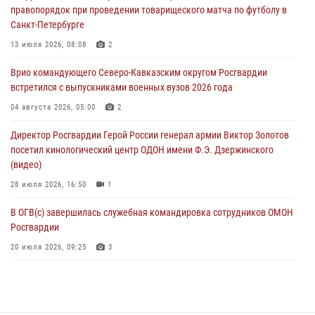
правопорядок при проведении товарищеского матча по футболу в
07 августа 2026, 21:01
Санкт-Петербурге
«Росгвардия. Вехи истории»: первая антитеррористическая
13 июля 2026, 08:08
2
операция войск правопорядка
Врио командующего Северо-Кавказским округом Росгвардии
07 августа 2026, 15:28
1
встретился с выпускниками военных вузов 2026 года
В Башкортостане при силовой поддержке спецназа Росгвардии
04 августа 2026, 05:00
2
пресечена противоправная деятельность, связанная с пропагандой
Директор Росгвардии Герой России генерал армии Виктор Золотов
терроризма (видео)
посетил кинологический центр ОДОН имени Ф.Э. Дзержинского
07 августа 2026, 13:30
1
(видео)
28 июля 2026, 16:50
1
В ОГВ(с) завершилась служебная командировка сотрудников ОМОН
Росгвардии
20 июля 2026, 09:25
3
Директор Росгвардии Герой России генерал армии Виктор Золотов
поздравил специалистов подразделений тыла с профессиональным
праздником