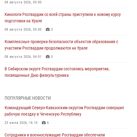
08 августа 2026, 05:00
Кинологи Росгвардии со всей страны приступили к новому курсу
подготовки на Урале
08 августа 2026, 05:00
3
Комплексные проверки безопасности объектов образования с
участием Росгвардии продолжаются на Урале
08 августа 2026, 04:01
5
В Сибирском округе Росгвардии состоялись мероприятия,
посвященные Дню физкультурника
08 августа 2026, 04:00
5
На Дальнем Востоке продолжается всероссийская акция "Каникулы
ПОПУЛЯРНЫЕ НОВОСТИ
с Росгвардией"
Командующий Северо-Кавказским округом Росгвардии совершил
08 августа 2026, 00:00
3
рабочую поездку в Чеченскую Республику
Заместитель директора Росгвардии генерал-полковник Владислав
23 июля 2026, 16:10
6
Ершов поздравил военнослужащих и сотрудников ведомства с
Сотрудники и военнослужащие Росгвардии обеспечили
Днем физкультурника