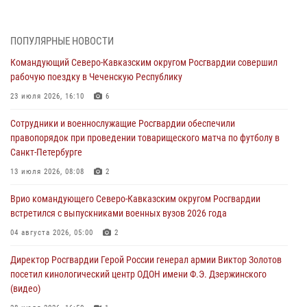
06 августа 2026, 14:36
2
В кинологическом центре Уральского округа Росгвардии почтили
ПОПУЛЯРНЫЕ НОВОСТИ
память товарищей, погибших при исполнении воинского долга
Командующий Северо-Кавказским округом Росгвардии совершил
06 августа 2026, 13:29
5
рабочую поездку в Чеченскую Республику
В Центральном округе Росгвардии прошли мероприятия к
23 июля 2026, 16:10
6
108‑летию генерала армии И.К. Яковлева
Сотрудники и военнослужащие Росгвардии обеспечили
06 августа 2026, 13:24
правопорядок при проведении товарищеского матча по футболу в
Санкт-Петербурге
Росгвардейцы задержали мужчину, открывшего стрельбу в
Подмосковье (видео)
13 июля 2026, 08:08
2
06 августа 2026, 12:35
1
Врио командующего Северо-Кавказским округом Росгвардии
встретился с выпускниками военных вузов 2026 года
Росгвардейцы провели выставку вооружения для участников сбора
«Гвардеец» в Пензе (видео)
04 августа 2026, 05:00
2
06 августа 2026, 12:00
2
1
Директор Росгвардии Герой России генерал армии Виктор Золотов
посетил кинологический центр ОДОН имени Ф.Э. Дзержинского
В Курске росгвардейцы приняли участие в митинге, посвященном
(видео)
второй годовщине вторжения ВСУ на территорию области