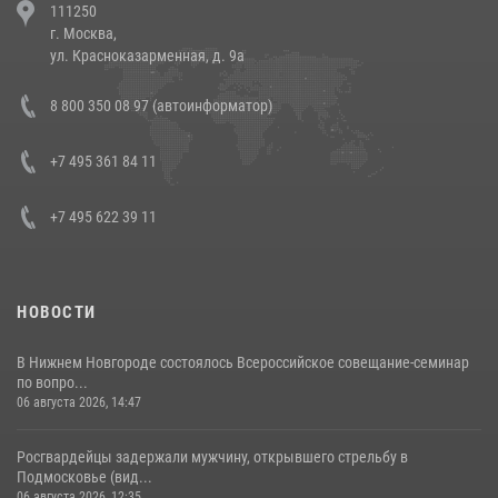
111250
напавших на бригаду скорой помощи (видео)
г. Москва,
14 июля 2026, 12:20
1
ул. Красноказарменная, д. 9а
В Росгвардии прошла военно-научная конференция по обобщению
8 800 350 08 97 (автоинформатор)
боевого опыта
08 июля 2026, 07:01
+7 495 361 84 11
+7 495 622 39 11
НОВОСТИ
В Нижнем Новгороде состоялось Всероссийское совещание-семинар
по вопро...
06 августа 2026, 14:47
Росгвардейцы задержали мужчину, открывшего стрельбу в
Подмосковье (вид...
06 августа 2026, 12:35