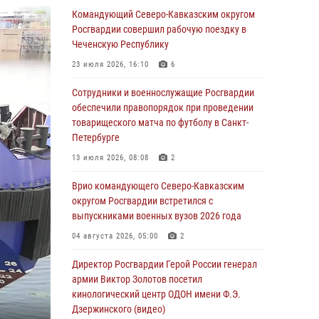
единоборствам для юных воспитанников
Командующий Северо-Кавказским округом
спортивной школы
Росгвардии совершил рабочую поездку в
Чеченскую Республику
08 августа 2026, 13:00
1
23 июля 2026, 16:10
6
Сотрудники Росгвардии присоединились к
утренней разминке у стен музея истории
Сотрудники и военнослужащие Росгвардии
космонавтики в Калуге
обеспечили правопорядок при проведении
товарищеского матча по футболу в Санкт-
08 августа 2026, 09:29
2
Петербурге
В Северо-Западном округе Росгвардии
13 июля 2026, 08:08
2
продолжаются мероприятия в честь юбилея
ведомства
Врио командующего Северо-Кавказским
округом Росгвардии встретился с
08 августа 2026, 09:03
1
выпускниками военных вузов 2026 года
Росгвардейцы в ЛНР совершенствуют
04 августа 2026, 05:00
2
навыки тактической медицины с учетом
опыта СВО
Директор Росгвардии Герой России генерал
армии Виктор Золотов посетил
08 августа 2026, 09:00
2
кинологический центр ОДОН имени Ф.Э.
Дзержинского (видео)
В Кабардино-Балкарии сотрудники