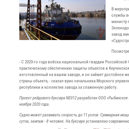
В меропр
службы в
министр 
Зеленодо
завод им
«Судостр
Посмотре
- С 2020-го года войска национальной гвардии Российско
практическому обеспечению защиты объектов в Керченском 
изготовленный на вашем заводе, и он займет достойное ме
страны объекта, - сказал врио начальника Морского управ
республики и коллектив завода за слаженную работу.
Проект рейдового буксира NE012 разработан ООО «Рыбинское 
ноября 2020 года.
Судно может развивать скорость до 11 узлов. Суммарная мощно
суток, экипаж - 8 человек. На буксире установлено современ