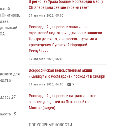
В регионах Урала бойцам Росгвардии в зону
СВО передали свежие тиражи газет
льной
 Снигирев,
09 августа 2026, 05:00
глава
Росгвардейцы провели занятие по
одольский
стрелковой подготовке для воспитанников
 ОА
Центра детского, юношеского туризма и
краеведения Луганской Народной
.
Республики
09 августа 2026, 05:00
Всероссийская ведомственная акции
ажного для
«Каникулы с Росгвардией проходит в Сибири
одство
09 августа 2026, 04:00
5
Росгвардейцы провели патриотическое
оялась 27
занятие для детей на Поклонной горе в
Москве (видео)
ность - 5
08 августа 2026, 14:10
3
1
ПОПУЛЯРНЫЕ НОВОСТИ
В ЛНР росгвардейцы провели тренировку по