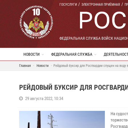
ГОСУСЛУГИ
ЭЛЕКТРОННАЯ ПРИЁМНАЯ
П
ФЕДЕРАЛЬНАЯ СЛУЖБА ВОЙСК НАЦИО
НОВОСТИ
ФЕДЕРАЛЬНАЯ СЛУЖБА
ДЕЯТЕЛЬНОС
Главная
Новости
Рейдовый буксир для Росгвардии спущен на воду 
РЕЙДОВЫЙ БУКСИР ДЛЯ РОСГВАРДИ
29 августа 2022, 10:34
На судос
торжеств
Росгвард