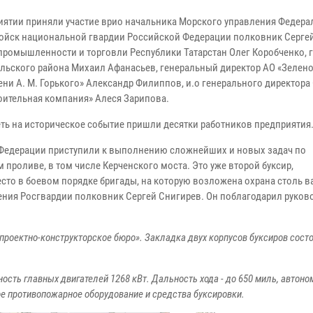
иятии приняли участие врио начальника Морского управления Федера
ойск национальной гвардии Российской Федерации полковник Сергей
промышленности и торговли Республики Татарстан Олег Коробченко, 
льского района Михаил Афанасьев, генеральный директор АО «Зелен
ени А. М. Горького» Александр Филиппов, и.о генерального директора
оительная компания» Алеся Зарипова.
ть на историческое событие пришли десятки работников предприятия
й Федерации приступили к выполнению сложнейших и новых задач по
проливе, в том числе Керченского моста. Это уже второй буксир,
сто в боевом порядке бригады, на которую возложена охрана столь в
ления Росгвардии полковник Сергей Снигирев. Он поблагодарил руков
проектно-конструкторское бюро». Закладка двух корпусов буксиров сост
сть главных двигателей 1268 кВт. Дальность хода - до 650 миль, автоном
ное противопожарное оборудование и средства буксировки.