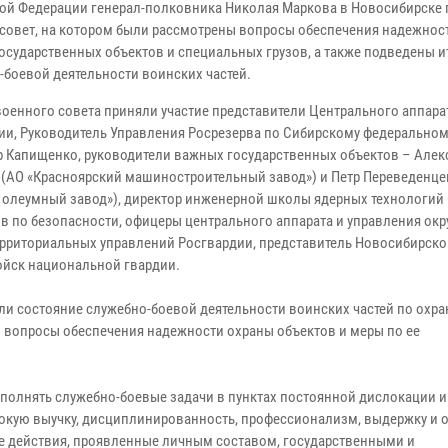
ой Федерации генерал-полковника Николая Маркова в Новосибирске
совет, на котором были рассмотрены вопросы обеспечения надежнос
осударственных объектов и специальных грузов, а также подведены и
-боевой деятельности воинских частей.
 военного совета приняли участие представители Центрального аппара
ии, Руководитель Управления Росрезерва по Сибирскому федеральном
 Капищенко, руководители важных государственных объектов – Алек
 (АО «Красноярский машиностроительный завод») и Петр Переведенце
 олеумный завод»), директор инженерной школы ядерных технологий
 по безопасности, офицеры центрального аппарата и управления окру
ерриториальных управлений Росгвардии, представитель Новосибирско
ойск национальной гвардии.
ли состояние служебно-боевой деятельности воинских частей по охр
и вопросы обеспечения надежности охраны объектов и меры по ее
полнять служебно-боевые задачи в пунктах постоянной дислокации и
кую выучку, дисциплинированность, профессионализм, выдержку и от
ые действия, проявленные личным составом, государственными и