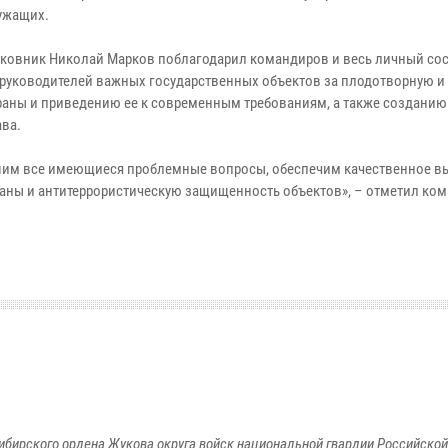
ужащих.
овник Николай Марков поблагодарил командиров и весь личный сос
 руководителей важных государственных объектов за плодотворную и
раны и приведению ее к современным требованиям, а также созданию
ава.
шим все имеющиеся проблемные вопросы, обеспечим качественное 
раны и антитеррористическую защищенность объектов», – отметил к
ибирского ордена Жукова округа войск национальной гвардии Российско