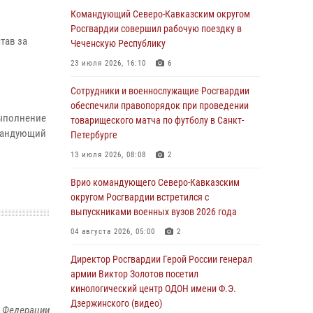
Командующий Северо-Кавказским округом
07 августа 2026, 12:54
Росгвардии совершил рабочую поездку в
тав за
Тонувшего ребенка спас росгвардеец в
Чеченскую Республику
Краснодарском крае
23 июля 2026, 16:10
6
07 августа 2026, 12:37
Сотрудники и военнослужащие Росгвардии
Юные гости из летних лагерей посетили
обеспечили правопорядок при проведении
выполнение
кинологический центр Росгвардии (видео)
товарищеского матча по футболу в Санкт-
омандующий
Петербурге
07 августа 2026, 12:20
3
1
13 июля 2026, 08:08
2
Ветеран войск правопорядка генерал-майор
Иван Пияшев – герой выпуска «Легенды
Врио командующего Северо-Кавказским
армии с Александром Маршалом»
округом Росгвардии встретился с
выпускниками военных вузов 2026 года
07 августа 2026, 12:00
04 августа 2026, 05:00
2
Представители ФСБ России по Уральскому
округу Росгвардии и ветераны военной
Директор Росгвардии Герой России генерал
контрразведки почтили память Николая
армии Виктор Золотов посетил
Кузнецова
кинологический центр ОДОН имени Ф.Э.
Дзержинского (видео)
07 августа 2026, 12:00
4
й Федерации