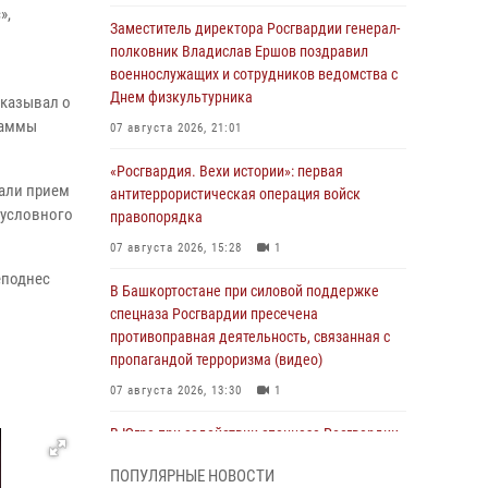
»,
Заместитель директора Росгвардии генерал-
полковник Владислав Ершов поздравил
военнослужащих и сотрудников ведомства с
Днем физкультурника
сказывал о
раммы
07 августа 2026, 21:01
«Росгвардия. Вехи истории»: первая
зали прием
антитеррористическая операция войск
 условного
правопорядка
07 августа 2026, 15:28
1
еподнес
В Башкортостане при силовой поддержке
спецназа Росгвардии пресечена
противоправная деятельность, связанная с
пропагандой терроризма (видео)
07 августа 2026, 13:30
1
В Югре при содействии спецназа Росгвардии
пресечено более 180 нарушений
ПОПУЛЯРНЫЕ НОВОСТИ
миграционного законодательства