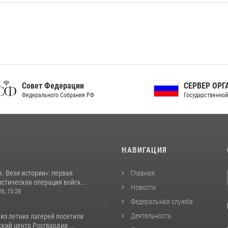
ет Федерации
СЕРВЕР ОРГАНОВ
рального Собрания РФ
Государственной власти РФ
И
НАВИГАЦИЯ
. Вехи истории»: первая
Главная
стическая операция войск...
Новости
26, 15:28
Федеральная служба
Деятельность
из летних лагерей посетили
кий центр Росгвардии ...