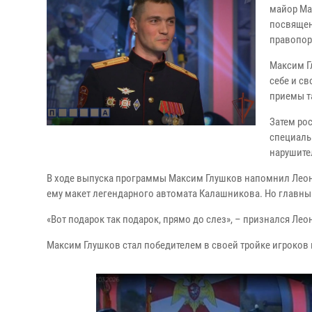
майор Ма
посвящен
правопор
Максим Г
себе и с
приемы т
Затем ро
специаль
нарушите
В ходе выпуска программы Максим Глушков напомнил Леони
ему макет легендарного автомата Калашникова. Но главны
«Вот подарок так подарок, прямо до слез», – признался Лео
Максим Глушков стал победителем в своей тройке игроков 