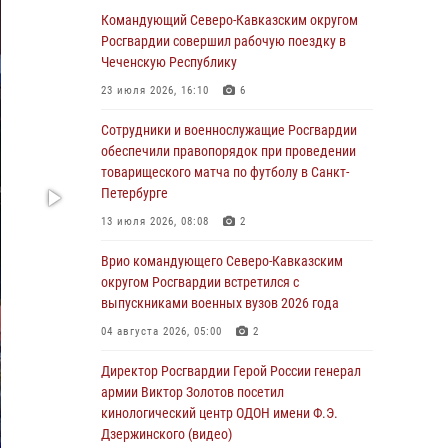
Командующий Северо-Кавказским округом
07 августа 2026, 12:54
Росгвардии совершил рабочую поездку в
Тонувшего ребенка спас росгвардеец в
Чеченскую Республику
Краснодарском крае
23 июля 2026, 16:10
6
07 августа 2026, 12:37
Сотрудники и военнослужащие Росгвардии
Юные гости из летних лагерей посетили
обеспечили правопорядок при проведении
кинологический центр Росгвардии (видео)
товарищеского матча по футболу в Санкт-
Петербурге
07 августа 2026, 12:20
3
1
13 июля 2026, 08:08
2
Представители ФСБ России по Уральскому
округу Росгвардии и ветераны военной
Врио командующего Северо-Кавказским
контрразведки почтили память Николая
округом Росгвардии встретился с
Кузнецова
выпускниками военных вузов 2026 года
07 августа 2026, 12:00
4
04 августа 2026, 05:00
2
Ветеран войск правопорядка генерал-майор
Директор Росгвардии Герой России генерал
Иван Пияшев – герой выпуска «Легенды
армии Виктор Золотов посетил
армии с Александром Маршалом»
кинологический центр ОДОН имени Ф.Э.
Дзержинского (видео)
07 августа 2026, 12:00