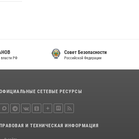
законодательства (видео)
30 июля 2026, 08:00
1
В Челябинске росгвардейцы задержали
злоумышленников, напавших на бригаду
скорой помощи (видео)
14 июля 2026, 12:20
1
Совет Безопасности
Российской Федерации
В Росгвардии прошла военно-научная
конференция по обобщению боевого опыта
08 июля 2026, 07:01
ОФИЦИАЛЬНЫЕ СЕТЕВЫЕ РЕСУРСЫ
ПРАВОВАЯ И ТЕХНИЧЕСКАЯ ИНФОРМАЦИЯ