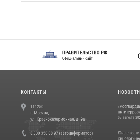
ПРАВИТЕЛЬСТВО РФ
Сов
Официальный сайт
Феде
КОНТАКТЫ
НОВОСТ
«Росгвардия
111250
антитеррори
г. Москва,
07 августа 20
ул. Красноказарменная, д. 9а
Юные гости 
8 800 350 08 97 (автоинформатор)
кинологичес