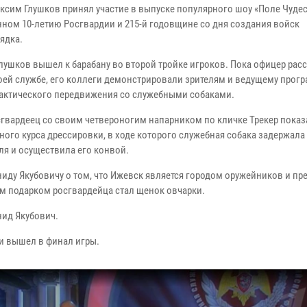
ксим Глушков принял участие в выпуске популярного шоу «Поле Чудес
ном 10-летию Росгвардии и 215-й годовщине со дня создания войск
ядка.
лушков вышел к барабану во второй тройке игроков. Пока офицер рас
воей службе, его коллеги демонстрировали зрителям и ведущему прог
актического передвижения со служебными собаками.
сгвардеец со своим четвероногим напарником по кличке Трекер пока
ного курса дрессировки, в ходе которого служебная собака задержала
ля и осуществила его конвой.
ду Якубовичу о том, что Ижевск является городом оружейников и пр
м подарком росгвардейца стал щенок овчарки.
нид Якубович.
и вышел в финал игры.