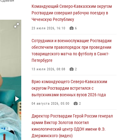
 сдавая
Командующий Северо-Кавказским округом
07 августа 2026, 12:54
Росгвардии совершил рабочую поездку в
Тонувшего ребенка спас росгвардеец в
Чеченскую Республику
Краснодарском крае
23 июля 2026, 16:10
6
07 августа 2026, 12:37
Сотрудники и военнослужащие Росгвардии
Юные гости из летних лагерей посетили
обеспечили правопорядок при проведении
кинологический центр Росгвардии (видео)
товарищеского матча по футболу в Санкт-
Петербурге
07 августа 2026, 12:20
3
1
13 июля 2026, 08:08
2
Представители ФСБ России по Уральскому
округу Росгвардии и ветераны военной
Врио командующего Северо-Кавказским
контрразведки почтили память Николая
округом Росгвардии встретился с
Кузнецова
выпускниками военных вузов 2026 года
07 августа 2026, 12:00
4
04 августа 2026, 05:00
2
Ветеран войск правопорядка генерал-майор
Директор Росгвардии Герой России генерал
Иван Пияшев – герой выпуска «Легенды
армии Виктор Золотов посетил
армии с Александром Маршалом»
кинологический центр ОДОН имени Ф.Э.
Дзержинского (видео)
07 августа 2026, 12:00