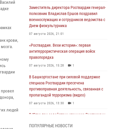
 Василий
Заместитель директора Росгвардии генерал-
садке
полковник Владислав Ершов поздравил
военнослужащих и сотрудников ведомства с
Днем физкультурника
рамках
07 августа 2026, 21:01
анк крови,
«Росгвардия. Вехи истории»: первая
 мозга.
антитеррористическая операция войск
правопорядка
ьному
ись
07 августа 2026, 15:28
1
сгвардии
В Башкортостане при силовой поддержке
спецназа Росгвардии пресечена
противоправная деятельность, связанная с
 провел
пропагандой терроризма (видео)
 донора,
07 августа 2026, 13:30
1
угих людей
В Югре при содействии спецназа Росгвардии
пресечено более 180 нарушений
ПОПУЛЯРНЫЕ НОВОСТИ
миграционного законодательства