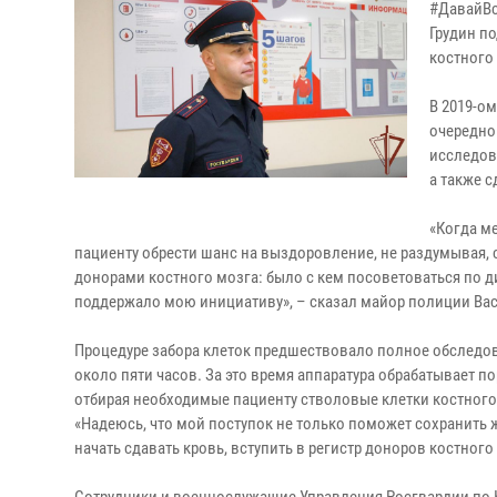
#ДавайВс
Грудин п
костного
В 2019-о
очередно
исследов
а также 
«Когда м
пациенту обрести шанс на выздоровление, не раздумывая,
донорами костного мозга: было с кем посоветоваться по 
поддержало мою инициативу», – сказал майор полиции Вас
Процедуре забора клеток предшествовало полное обследов
около пяти часов. За это время аппаратура обрабатывает п
отбирая необходимые пациенту стволовые клетки костного
«Надеюсь, что мой поступок не только поможет сохранить 
начать сдавать кровь, вступить в регистр доноров костного