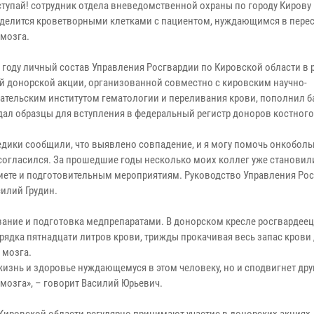
тупай! сотрудник отдела вневедомственной охраны по городу Кирову
оделится кроветворными клетками с пациентом, нуждающимся в пере
 мозга.
м году личный состав Управления Росгвардии по Кировской области в 
й донорской акции, организованной совместно с кировским научно-
ательским институтом гематологии и переливания крови, пополнил б
сдал образцы для вступления в федеральный регистр доноров костного
едики сообщили, что выявлено совпадение, и я могу помочь онкобол
 согласился. За прошедшие годы несколько моих коллег уже становил
диете и подготовительным мероприятиям. Руководство Управления Ро
илий Грудин.
ание и подготовка медпрепаратами. В донорском кресле росгвардеец
орядка пятнадцати литров крови, трижды прокачивая весь запас крови
 мозга.
жизнь и здоровье нуждающемуся в этом человеку, но и сподвигнет др
 мозга», – говорит Василий Юрьевич.