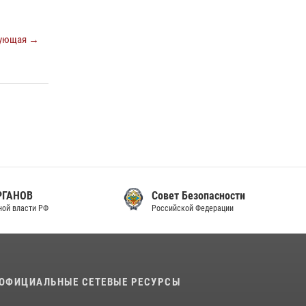
законодательства (видео)
30 июля 2026, 08:00
1
ующая →
В Челябинске росгвардейцы задержали
злоумышленников, напавших на бригаду
скорой помощи (видео)
14 июля 2026, 12:20
1
В Росгвардии прошла военно-научная
конференция по обобщению боевого опыта
08 июля 2026, 07:01
Совет Безопасности
Российской Федерации
ОФИЦИАЛЬНЫЕ СЕТЕВЫЕ РЕСУРСЫ