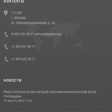
КОНТАКТЫ
В Челябинске росгвардейцы задержали злоумышленников,
111250
напавших на бригаду скорой помощи (видео)
г. Москва,
14 июля 2026, 12:20
1
ул. Красноказарменная, д. 9а
В Росгвардии прошла военно-научная конференция по обобщению
8 800 350 08 97 (автоинформатор)
боевого опыта
08 июля 2026, 07:01
+7 495 361 84 11
+7 495 622 39 11
НОВОСТИ
Юные гости из летних лагерей посетили кинологический центр
Росгвардии ...
07 августа 2026, 12:20