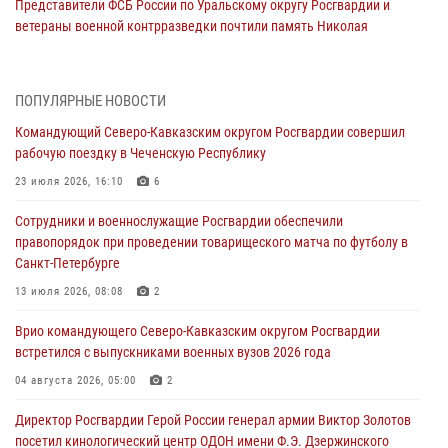
Представители ФСБ России по Уральскому округу Росгвардии и
ветераны военной контрразведки почтили память Николая
Кузнецова
07 августа 2026, 12:00
4
ПОПУЛЯРНЫЕ НОВОСТИ
Росгвардейцы пресекли попытку руферов подняться на крышу
Командующий Северо-Кавказским округом Росгвардии совершил
Смольного собора в Санкт-Петербурге (видео)
рабочую поездку в Чеченскую Республику
07 августа 2026, 11:34
3
1
23 июля 2026, 16:10
6
В Курске росгвардейцы провели занятие по основам
Сотрудники и военнослужащие Росгвардии обеспечили
взрывобезопасности
правопорядок при проведении товарищеского матча по футболу в
07 августа 2026, 11:33
Санкт-Петербурге
Рэпер ST посетил раненых росгвардейцев в Главном военном
13 июля 2026, 08:08
2
клиническом госпитале ведомства
Врио командующего Северо-Кавказским округом Росгвардии
07 августа 2026, 11:18
2
встретился с выпускниками военных вузов 2026 года
В Ставрополе офицеры Росгвардии стали участниками пресс-
04 августа 2026, 05:00
2
конференции по вопросам в сфере оборота оружия
Директор Росгвардии Герой России генерал армии Виктор Золотов
07 августа 2026, 11:00
посетил кинологический центр ОДОН имени Ф.Э. Дзержинского