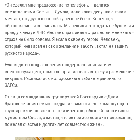
«Он сделал мне предложение по телефону, – делится
впечатлениями Софья. – Думаю, мало какая девушка о таком
мечтает, но другого способа у него не было. Конечно, я
обрадовалась и согласилась. Мы решили, что ждать не будем, и я
приеду к нему в ЛНР. Многие спрашивали страшно ли мне ехать –
страха не было совсем. Я ехала к своему герою. Человеку,
который, невзирая на свои желания и заботы, встал на защиту
русского народа».
Руководство подразделения поддержало инициативу
военнослужащего, помогло организовать встречу и размещение
девушки. Расписались молодожёны в кабинете районного
ЗАГСа.
От лица командования группировкой Росгвардии с Днем
бракосочетания семью поздравил заместитель командующего
группировкой по военно-политической работе. Он восхитился
мужеством Софьи, отметив, что её пример достоин подражания,
пожелал счастья и долгих лет совместной жизни.