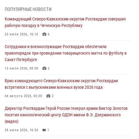
08 августа 2026, 07:00
2
1
ПОПУЛЯРНЫЕ НОВОСТИ
В Кабардино-Балкарии сотрудники Росгвардии провели турнир по
Командующий Северо-Кавказским округом Росгвардии совершил
настольному теннису ко Дню физкультурника
рабочую поездку в Чеченскую Республику
08 августа 2026, 07:00
23 июля 2026, 16:10
6
Росгвардейцы обеспечили безопасность «Поезда Победы» в
Сотрудники и военнослужащие Росгвардии обеспечили
Кузбассе
правопорядок при проведении товарищеского матча по футболу в
08 августа 2026, 07:00
Санкт-Петербурге
ОМОН «Ойрат» Управления Росгвардии по Республике Калмыкия
13 июля 2026, 08:08
2
исполнилось 20 лет
Врио командующего Северо-Кавказским округом Росгвардии
08 августа 2026, 07:00
встретился с выпускниками военных вузов 2026 года
В Москве росгвардейцы оказали помощь медикам и девушке с
04 августа 2026, 05:00
2
ограниченными возможностями здоровья (видео)
Директор Росгвардии Герой России генерал армии Виктор Золотов
08 августа 2026, 06:32
1
посетил кинологический центр ОДОН имени Ф.Э. Дзержинского
(видео)
28 июля 2026, 16:50
1