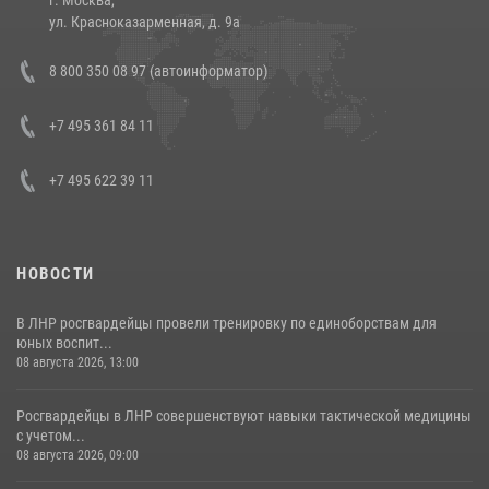
14 июля 2026, 12:20
1
ул. Красноказарменная, д. 9а
Состоялась рабочая встреча директора Росгвардии Героя России
8 800 350 08 97 (автоинформатор)
генерала армии Виктора Золотова с заместителем полномочного
представителя Президента Российской Федерации в Северо-
Кавказском федеральном округе Виталием Кузнецовым
+7 495 361 84 11
30 июля 2026, 15:35
4
+7 495 622 39 11
НОВОСТИ
В ЛНР росгвардейцы провели тренировку по единоборствам для
юных воспит...
08 августа 2026, 13:00
Росгвардейцы в ЛНР совершенствуют навыки тактической медицины
с учетом...
08 августа 2026, 09:00