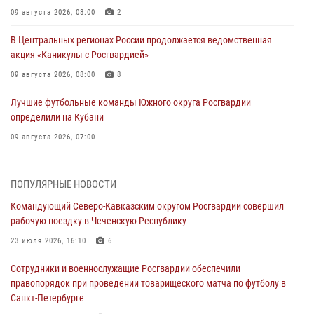
09 августа 2026, 08:00
2
В Центральных регионах России продолжается ведомственная
акция «Каникулы с Росгвардией»
09 августа 2026, 08:00
8
Лучшие футбольные команды Южного округа Росгвардии
определили на Кубани
09 августа 2026, 07:00
В Ульяновске росгвардейцы присоединились к донорской акции
(видео)
ПОПУЛЯРНЫЕ НОВОСТИ
09 августа 2026, 06:15
2
1
Командующий Северо-Кавказским округом Росгвардии совершил
рабочую поездку в Чеченскую Республику
Росгвардейцы провели занятие по стрелковой подготовке для
воспитанников Центра детского, юношеского туризма и
23 июля 2026, 16:10
6
краеведения Луганской Народной Республики
Сотрудники и военнослужащие Росгвардии обеспечили
09 августа 2026, 05:00
правопорядок при проведении товарищеского матча по футболу в
Санкт-Петербурге
В регионах Урала бойцам Росгвардии в зону СВО передали свежие