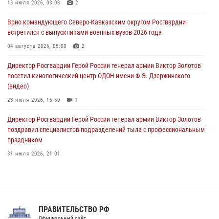
тиражи газет
13 июля 2026, 08:08
2
09 августа 2026, 05:00
Врио командующего Северо-Кавказским округом Росгвардии
встретился с выпускниками военных вузов 2026 года
Всероссийская ведомственная акции «Каникулы с Росгвардией
проходит в Сибири
04 августа 2026, 05:00
2
09 августа 2026, 04:00
5
Директор Росгвардии Герой России генерал армии Виктор Золотов
посетил кинологический центр ОДОН имени Ф.Э. Дзержинского
(видео)
28 июля 2026, 16:50
1
Директор Росгвардии Герой России генерал армии Виктор Золотов
поздравил специалистов подразделений тыла с профессиональным
праздником
31 июля 2026, 21:01
В ОГВ(с) завершилась служебная командировка сотрудников ОМОН
Росгвардии
20 июля 2026, 09:25
3
ПРАВИТЕЛЬСТВО РФ
Праздник «Один день с Росгвардией» к 105-летию Центрального
Официальный сайт