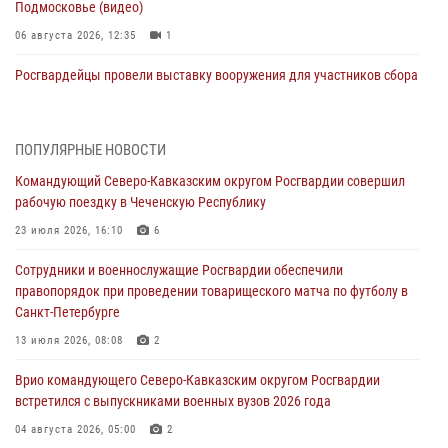
Подмосковье (видео)
06 августа 2026, 12:35
1
Росгвардейцы провели выставку вооружения для участников сбора
«Гвардеец» в Пензе (видео)
06 августа 2026, 12:00
2
1
ПОПУЛЯРНЫЕ НОВОСТИ
В Курске росгвардейцы приняли участие в митинге, посвященном
Командующий Северо-Кавказским округом Росгвардии совершил
второй годовщине вторжения ВСУ на территорию области
рабочую поездку в Чеченскую Республику
06 августа 2026, 11:56
4
23 июля 2026, 16:10
6
В Санкт-Петербурге наряд Росгвардии задержал правонарушителя,
Сотрудники и военнослужащие Росгвардии обеспечили
угрожавшего подростку травматическим пистолетом
правопорядок при проведении товарищеского матча по футболу в
06 августа 2026, 11:33
1
Санкт-Петербурге
В Зауралье при содействии СОБР Росгвардии ликвидирована
13 июля 2026, 08:08
2
крупная нарколаборатория
Врио командующего Северо-Кавказским округом Росгвардии
06 августа 2026, 11:27
встретился с выпускниками военных вузов 2026 года
В Москве росгвардейцы задержали троих мужчин, устроивших
04 августа 2026, 05:00
2