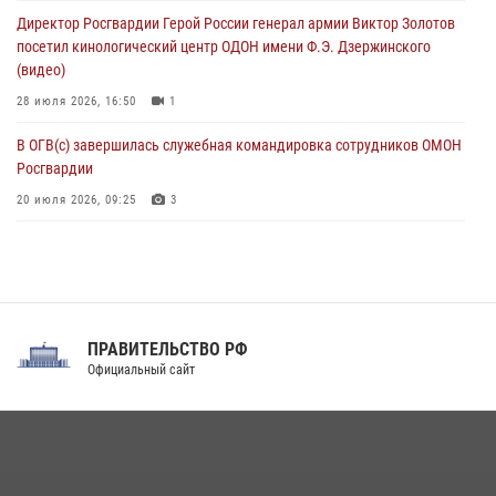
пьяный дебош в баре (видео)
Директор Росгвардии Герой России генерал армии Виктор Золотов
06 августа 2026, 11:20
1
посетил кинологический центр ОДОН имени Ф.Э. Дзержинского
(видео)
28 июля 2026, 16:50
1
В ОГВ(с) завершилась служебная командировка сотрудников ОМОН
Росгвардии
20 июля 2026, 09:25
3
Директор Росгвардии Герой России генерал армии Виктор Золотов
поздравил специалистов подразделений тыла с профессиональным
праздником
31 июля 2026, 21:01
ПРАВИТЕЛЬСТВО РФ
Праздник «Один день с Росгвардией» к 105-летию Центрального
Официальный сайт
округа прошел на Поклонной горе
18 июля 2026, 13:43
15
1
При силовой поддержке СОБР Росгвардии в Иркутской области
повели рейды по соблюдению миграционного законодательства