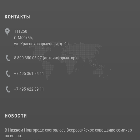
(видео)
30 июля 2026, 08:00
1
КОНТАКТЫ
В Челябинске росгвардейцы задержали злоумышленников,
111250
напавших на бригаду скорой помощи (видео)
г. Москва,
14 июля 2026, 12:20
1
ул. Красноказарменная, д. 9а
В Росгвардии прошла военно-научная конференция по обобщению
8 800 350 08 97 (автоинформатор)
боевого опыта
08 июля 2026, 07:01
+7 495 361 84 11
+7 495 622 39 11
НОВОСТИ
В Нижнем Новгороде состоялось Всероссийское совещание-семинар
по вопро...