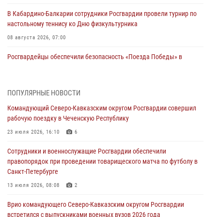
В Кабардино-Балкарии сотрудники Росгвардии провели турнир по
настольному теннису ко Дню физкультурника
08 августа 2026, 07:00
Росгвардейцы обеспечили безопасность «Поезда Победы» в
Кузбассе
08 августа 2026, 07:00
ПОПУЛЯРНЫЕ НОВОСТИ
В Москве росгвардейцы оказали помощь медикам и девушке с
Командующий Северо-Кавказским округом Росгвардии совершил
ограниченными возможностями здоровья (видео)
рабочую поездку в Чеченскую Республику
08 августа 2026, 06:32
1
23 июля 2026, 16:10
6
Спецназ Росгвардии в Марий Эл почтил память товарища на
Сотрудники и военнослужащие Росгвардии обеспечили
тактическом турнире (видео)
правопорядок при проведении товарищеского матча по футболу в
08 августа 2026, 06:15
9
1
Санкт-Петербурге
День физкультурника в Уральском округе Росгвардии отметили
13 июля 2026, 08:08
2
турнирами, мастер-классами и легкоатлетическими забегами
Врио командующего Северо-Кавказским округом Росгвардии
08 августа 2026, 06:03
9
встретился с выпускниками военных вузов 2026 года