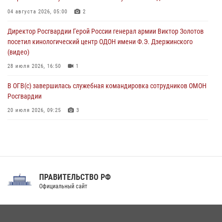
В ДНР выполняющие задачи СВО росгвардейцы получают из дома
04 августа 2026, 05:00
2
региональные газеты и поддержку земляков
Директор Росгвардии Герой России генерал армии Виктор Золотов
08 августа 2026, 05:00
посетил кинологический центр ОДОН имени Ф.Э. Дзержинского
(видео)
28 июля 2026, 16:50
1
В ОГВ(с) завершилась служебная командировка сотрудников ОМОН
Росгвардии
20 июля 2026, 09:25
3
Директор Росгвардии Герой России генерал армии Виктор Золотов
поздравил специалистов подразделений тыла с профессиональным
праздником
31 июля 2026, 21:01
ПРАВИТЕЛЬСТВО РФ
Праздник «Один день с Росгвардией» к 105-летию Центрального
Официальный сайт
округа прошел на Поклонной горе
18 июля 2026, 13:43
15
1