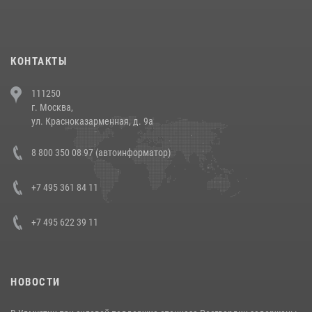
При силовой поддержке СОБР Росгвардии в Иркутской области
повели рейды по соблюдению миграционного законодательства
(видео)
30 июля 2026, 08:00
1
КОНТАКТЫ
В Челябинске росгвардейцы задержали злоумышленников,
111250
напавших на бригаду скорой помощи (видео)
г. Москва,
14 июля 2026, 12:20
1
ул. Красноказарменная, д. 9а
В Росгвардии прошла военно-научная конференция по обобщению
8 800 350 08 97 (автоинформатор)
боевого опыта
08 июля 2026, 07:01
+7 495 361 84 11
+7 495 622 39 11
НОВОСТИ