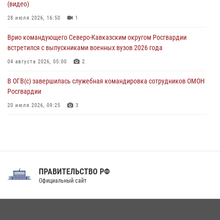
(видео)
Офицеры Росгвардии и ветераны войск правопорядка почтили
память генерала армии Ивана Кирилловича Яковлева
28 июля 2026, 16:50
1
05 августа 2026, 12:40
6
Врио командующего Северо-Кавказским округом Росгвардии
встретился с выпускниками военных вузов 2026 года
04 августа 2026, 05:00
2
В ОГВ(с) завершилась служебная командировка сотрудников ОМОН
Росгвардии
20 июля 2026, 09:25
3
Директор Росгвардии Герой России генерал армии Виктор Золотов
поздравил специалистов подразделений тыла с профессиональным
праздником
31 июля 2026, 21:01
ПРАВИТЕЛЬСТВО РФ
Праздник «Один день с Росгвардией» к 105-летию Центрального
Официальный сайт
округа прошел на Поклонной горе
18 июля 2026, 13:43
15
1