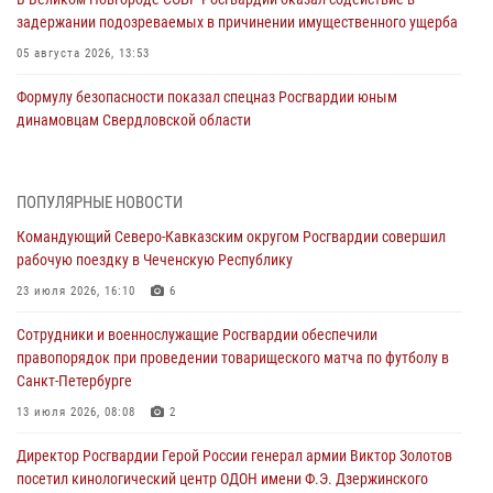
задержании подозреваемых в причинении имущественного ущерба
05 августа 2026, 13:53
Формулу безопасности показал спецназ Росгвардии юным
динамовцам Свердловской области
05 августа 2026, 13:50
4
В столице росгвардейцы задержали мужчину, устроившего дебош в
ПОПУЛЯРНЫЕ НОВОСТИ
букмекерской конторе (видео)
Командующий Северо-Кавказским округом Росгвардии совершил
05 августа 2026, 13:25
1
рабочую поездку в Чеченскую Республику
В Удмуртии при силовой поддержке спецназа Росгвардии
23 июля 2026, 16:10
6
задержаны подозреваемые в мошенничестве под видом оказания
Сотрудники и военнослужащие Росгвардии обеспечили
оздоровительных услуг (видео)
правопорядок при проведении товарищеского матча по футболу в
05 августа 2026, 13:20
1
1
Санкт-Петербурге
В Москве дети сотрудников и военнослужащих Росгвардии
13 июля 2026, 08:08
2
посетили мастер-класс по художественной гимнастике
Директор Росгвардии Герой России генерал армии Виктор Золотов
05 августа 2026, 13:00
3
посетил кинологический центр ОДОН имени Ф.Э. Дзержинского