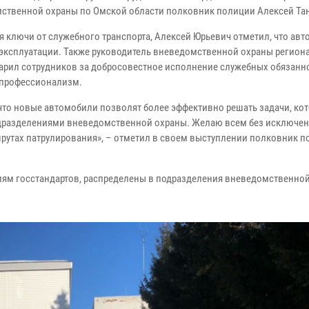
ственной охраны по Омской области полковник полиции Алексей Та
я ключи от служебного транспорта, Алексей Юрьевич отметил, что ав
 эксплуатации. Также руководитель вневедомственной охраны регион
арил сотрудников за добросовестное исполнение служебных обязанно
профессионализм.
 что новые автомобили позволят более эффективно решать задачи, кот
дразделениями вневедомственной охраны. Желаю всем без исключе
рутах патрулирования», – отметил в своем выступлении полковник 
ям госстандартов, распределены в подразделения вневедомственно