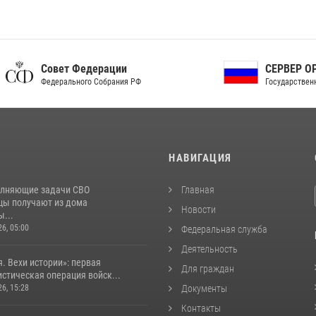
ет Федерации
СЕРВЕР ОРГАНОВ
рального Собрания РФ
Государственной власти РФ
И
НАВИГАЦИЯ
лняющие задачи СВО
Главная
цы получают из дома
Новости
...
26, 05:00
Федеральная служба
Деятельность
. Вехи истории»: первая
Для граждан
стическая операция войск...
26, 15:28
Документы
Контакты