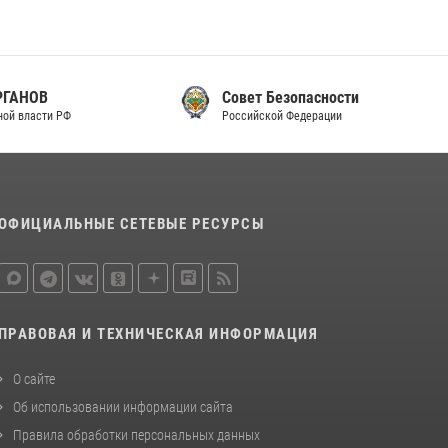
законодательства (видео)
30 июля 2026, 08:00
1
В Челябинске росгвардейцы задержали
Совет Безопасности
злоумышленников, напавших на бригаду
Российской Федерации
скорой помощи (видео)
14 июля 2026, 12:20
1
В Росгвардии прошла военно-научная
конференция по обобщению боевого опыта
ОФИЦИАЛЬНЫЕ СЕТЕВЫЕ РЕСУРСЫ
08 июля 2026, 07:01
ПРАВОВАЯ И ТЕХНИЧЕСКАЯ ИНФОРМАЦИЯ
О сайте
Об использовании информации сайта
Правила обработки персональных данных