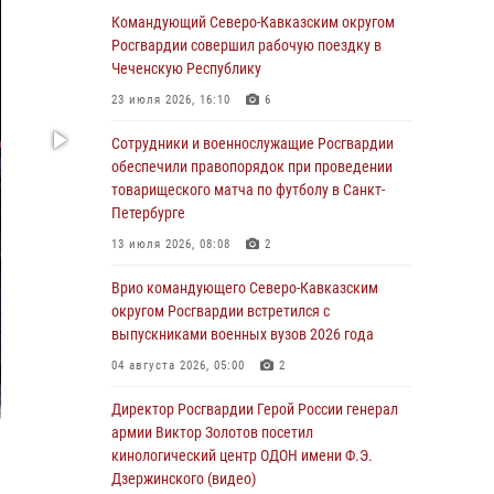
В Сибирском округе Росгвардии состоялись
Командующий Северо-Кавказским округом
мероприятия, посвященные Дню
Росгвардии совершил рабочую поездку в
физкультурника
Чеченскую Республику
08 августа 2026, 04:00
5
23 июля 2026, 16:10
6
На Дальнем Востоке продолжается
Сотрудники и военнослужащие Росгвардии
всероссийская акция "Каникулы с
обеспечили правопорядок при проведении
Росгвардией"
товарищеского матча по футболу в Санкт-
Петербурге
08 августа 2026, 00:00
3
13 июля 2026, 08:08
2
Заместитель директора Росгвардии генерал-
полковник Владислав Ершов поздравил
Врио командующего Северо-Кавказским
военнослужащих и сотрудников ведомства с
округом Росгвардии встретился с
Днем физкультурника
выпускниками военных вузов 2026 года
07 августа 2026, 21:01
04 августа 2026, 05:00
2
«Росгвардия. Вехи истории»: первая
Директор Росгвардии Герой России генерал
антитеррористическая операция войск
армии Виктор Золотов посетил
правопорядка
кинологический центр ОДОН имени Ф.Э.
Дзержинского (видео)
07 августа 2026, 15:28
1