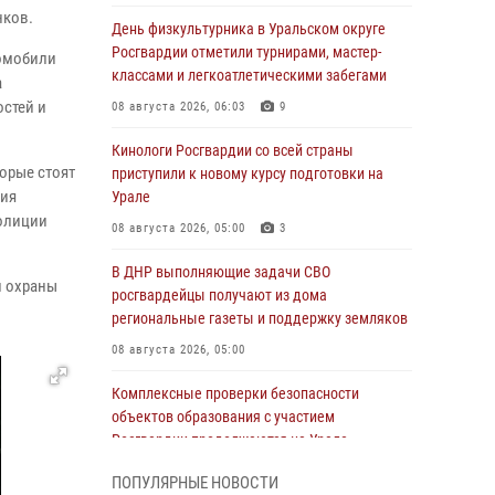
нков.
День физкультурника в Уральском округе
Росгвардии отметили турнирами, мастер-
томобили
классами и легкоатлетическими забегами
а
стей и
08 августа 2026, 06:03
9
Кинологи Росгвардии со всей страны
орые стоят
приступили к новому курсу подготовки на
ния
Урале
полиции
08 августа 2026, 05:00
3
В ДНР выполняющие задачи СВО
й охраны
росгвардейцы получают из дома
региональные газеты и поддержку земляков
08 августа 2026, 05:00
Комплексные проверки безопасности
объектов образования с участием
Росгвардии продолжаются на Урале
08 августа 2026, 04:01
5
ПОПУЛЯРНЫЕ НОВОСТИ