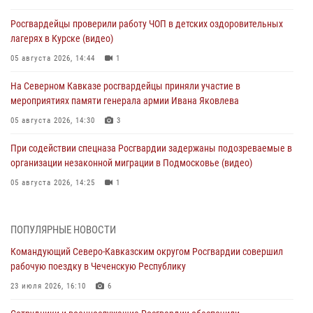
Росгвардейцы проверили работу ЧОП в детских оздоровительных
лагерях в Курске (видео)
05 августа 2026, 14:44
1
На Северном Кавказе росгвардейцы приняли участие в
мероприятиях памяти генерала армии Ивана Яковлева
05 августа 2026, 14:30
3
При содействии спецназа Росгвардии задержаны подозреваемые в
организации незаконной миграции в Подмосковье (видео)
05 августа 2026, 14:25
1
В Великом Новгороде СОБР Росгвардии оказал содействие в
задержании подозреваемых в причинении имущественного ущерба
ПОПУЛЯРНЫЕ НОВОСТИ
05 августа 2026, 13:53
Командующий Северо-Кавказским округом Росгвардии совершил
рабочую поездку в Чеченскую Республику
Формулу безопасности показал спецназ Росгвардии юным
динамовцам Свердловской области
23 июля 2026, 16:10
6
05 августа 2026, 13:50
4