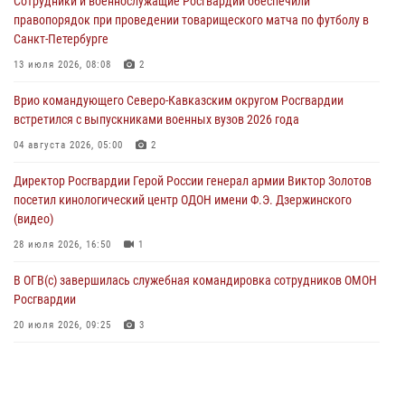
Сотрудники и военнослужащие Росгвардии обеспечили
правопорядок при проведении товарищеского матча по футболу в
В столице росгвардейцы задержали мужчину, устроившего дебош в
Санкт-Петербурге
букмекерской конторе (видео)
13 июля 2026, 08:08
2
05 августа 2026, 13:25
1
Врио командующего Северо-Кавказским округом Росгвардии
В Удмуртии при силовой поддержке спецназа Росгвардии
встретился с выпускниками военных вузов 2026 года
задержаны подозреваемые в мошенничестве под видом оказания
оздоровительных услуг (видео)
04 августа 2026, 05:00
2
05 августа 2026, 13:20
1
1
Директор Росгвардии Герой России генерал армии Виктор Золотов
посетил кинологический центр ОДОН имени Ф.Э. Дзержинского
(видео)
28 июля 2026, 16:50
1
В ОГВ(с) завершилась служебная командировка сотрудников ОМОН
Росгвардии
20 июля 2026, 09:25
3
Директор Росгвардии Герой России генерал армии Виктор Золотов
поздравил специалистов подразделений тыла с профессиональным
праздником