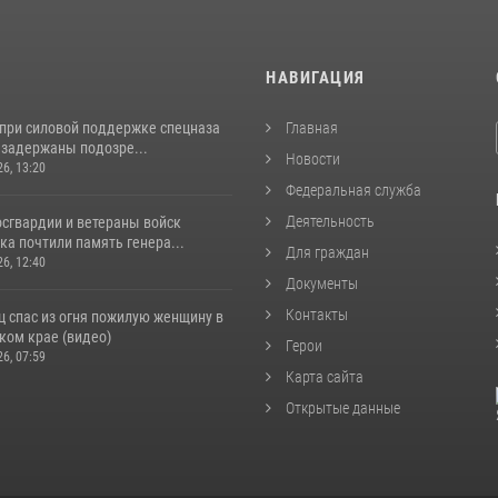
И
НАВИГАЦИЯ
 при силовой поддержке спецназа
Главная
 задержаны подозре...
Новости
26, 13:20
Федеральная служба
Деятельность
сгвардии и ветераны войск
а почтили память генера...
Для граждан
26, 12:40
Документы
Контакты
ц спас из огня пожилую женщину в
ком крае (видео)
Герои
26, 07:59
Карта сайта
Открытые данные