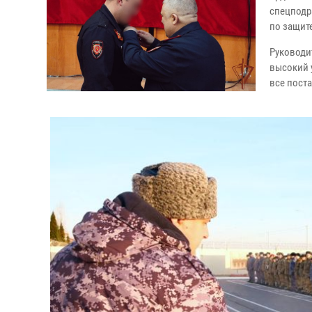
спецподр
по защит
Руководи
высокий 
все пост