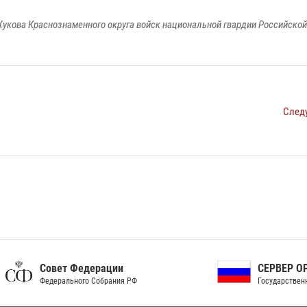
укова Краснознаменного округа войск национальной гвардии Российско
След
ет Федерации
СЕРВЕР ОРГАНОВ
рального Собрания РФ
Государственной власти РФ