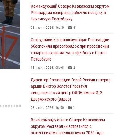
Командующий Северо-Кавказским округом
В столице росгвардейцы задержали мужчину,
Росгвардии совершил рабочую поездку в
устроившего дебош в букмекерской конторе
Чеченскую Республику
(видео)
23 июля 2026, 16:10
6
05 августа 2026, 13:25
1
Сотрудники и военнослужащие Росгвардии
В Удмуртии при силовой поддержке спецназа
обеспечили правопорядок при проведении
Росгвардии задержаны подозреваемые в
товарищеского матча по футболу в Санкт-
мошенничестве под видом оказания
Петербурге
оздоровительных услуг (видео)
13 июля 2026, 08:08
2
05 августа 2026, 13:20
1
1
Директор Росгвардии Герой России генерал
В Москве дети сотрудников и
армии Виктор Золотов посетил
военнослужащих Росгвардии посетили
кинологический центр ОДОН имени Ф.Э.
мастер-класс по художественной гимнастике
Дзержинского (видео)
05 августа 2026, 13:00
3
28 июля 2026, 16:50
1
Офицеры Росгвардии и ветераны войск
Врио командующего Северо-Кавказским
правопорядка почтили память генерала
округом Росгвардии встретился с
армии Ивана Кирилловича Яковлева
выпускниками военных вузов 2026 года