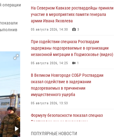
й операции
На Северном Кавказе росгвардейцы приняли
участие в мероприятиях памяти генерала
армии Ивана Яковлева
 показали
 выполнив
05 августа 2026, 14:30
3
При содействии спецназа Росгвардии
задержаны подозреваемые в организации
незаконной миграции в Подмосковье (видео)
05 августа 2026, 14:25
1
В Великом Новгороде СОБР Росгвардии
оказал содействие в задержании
подозреваемых в причинении
имущественного ущерба
05 августа 2026, 13:53
Формулу безопасности показал спецназ
Росгвардии юным динамовцам
Свердловской области
ПОПУЛЯРНЫЕ НОВОСТИ
05 августа 2026, 13:50
4