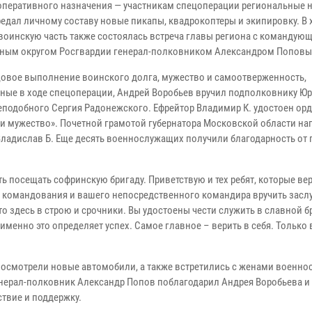
оперативного назначения — участникам спецоперации региональные н
редал личному составу новые пикапы, квадрокоптеры и экипировку. В 
 воинскую часть также состоялась встреча главы региона с командую
ным округом Росгвардии генерал-полковником Александром Поповы
цовое выполнение воинского долга, мужество и самоотверженность,
ные в ходе спецоперации, Андрей Воробьев вручил подполковнику Юр
еподобного Сергия Радонежского. Ефрейтор Владимир К. удостоен орд
 и мужество». Почетной грамотой губернатора Московской области на
Владислав Б. Еще десять военнослужащих получили благодарность от
ь посещать софринскую бригаду. Приветствую и тех ребят, которые ве
и командования и вашего непосредственного командира вручить зас
что здесь в строю и срочники. Вы удостоены чести служить в славной б
именно это определяет успех. Самое главное – верить в себя. Только 
 осмотрели новые автомобили, а также встретились с женами военно
нерал-полковник Александр Попов поблагодарил Андрея Воробьева и
ствие и поддержку.