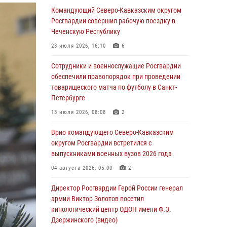
Заместитель директора Росгвардии генерал-
Командующий Северо-Кавказским округом
полковник Владислав Ершов поздравил
Росгвардии совершил рабочую поездку в
военнослужащих и сотрудников ведомства с
Чеченскую Республику
Днем физкультурника
23 июля 2026, 16:10
6
07 августа 2026, 21:01
Сотрудники и военнослужащие Росгвардии
«Росгвардия. Вехи истории»: первая
обеспечили правопорядок при проведении
антитеррористическая операция войск
товарищеского матча по футболу в Санкт-
правопорядка
Петербурге
07 августа 2026, 15:28
1
13 июля 2026, 08:08
2
В Башкортостане при силовой поддержке
Врио командующего Северо-Кавказским
спецназа Росгвардии пресечена
округом Росгвардии встретился с
противоправная деятельность, связанная с
выпускниками военных вузов 2026 года
пропагандой терроризма (видео)
04 августа 2026, 05:00
2
07 августа 2026, 13:30
1
Директор Росгвардии Герой России генерал
В Югре при содействии спецназа Росгвардии
армии Виктор Золотов посетил
пресечено более 180 нарушений
кинологический центр ОДОН имени Ф.Э.
миграционного законодательства
Дзержинского (видео)