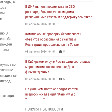
аграды, а
В ДНР выполняющие задачи СВО
ходе
росгвардейцы получают из дома
щим
региональные газеты и поддержку земляков
м.
08 августа 2026, 05:00
ию О.
Комплексные проверки безопасности
ена «За
объектов образования с участием
гражден
Росгвардии продолжаются на Урале
 главы
08 августа 2026, 04:01
5
В Сибирском округе Росгвардии состоялись
рнулись со
мероприятия, посвященные Дню
луженные
физкультурника
ригаде, где
08 августа 2026, 04:00
5
вперед,
На Дальнем Востоке продолжается
всероссийская акция "Каникулы с
служащих,
Росгвардией"
08 августа 2026, 00:00
3
ПОПУЛЯРНЫЕ НОВОСТИ