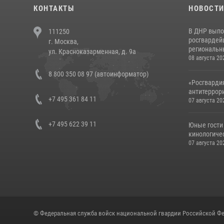
КОНТАКТЫ
НОВОСТ
В ДНР выпо
111250
росгвардей
г. Москва,
региональны
ул. Красноказарменная, д. 9а
08 августа 20
8 800 350 08 97 (автоинформатор)
«Росгвардия
антитеррори
+7 495 361 84 11
07 августа 20
+7 495 622 39 11
Юные гости 
кинологичес
07 августа 20
© Федеральная служба войск национальной гвардии Российской Фе